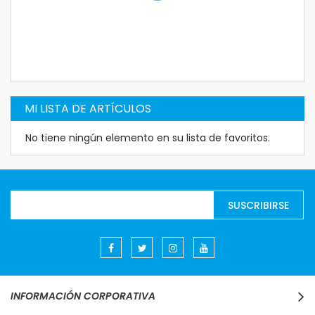
MI LISTA DE ARTÍCULOS
No tiene ningún elemento en su lista de favoritos.
Suscríbase
SUSCRIBIRSE
al
boletín
informativo:
INFORMACIÓN CORPORATIVA