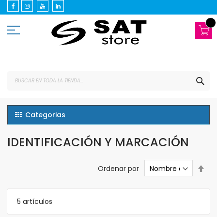
Ir
al
contenido
BUS
Categorias
IDENTIFICACIÓN Y MARCACIÓN
Est
Ordenar por
dir
des
5
artículos