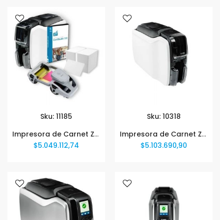
Sku: 11185
Sku: 10318
Impresora de Carnet Zebra ZC100 + Ribbon YMCKO 200 Img + 200 Tarjetas PVC ZC11-0000Q00LA00
Impresora de Carnet Zebra ZC100 ZC11-0000000LA00
$5.049.112,74
$5.103.690,90