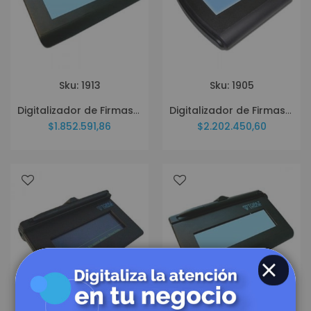
Sku: 1913
Sku: 1905
Digitalizador de Firmas Topaz T LBK460 HSB R Siglite
Digitalizador de Firmas Topaz T LBK750 BHSB R Siglite
$1.852.591,86
$2.202.450,60
CLOSE