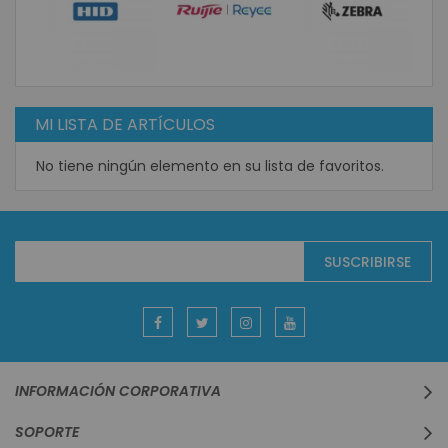
MI LISTA DE ARTÍCULOS
No tiene ningún elemento en su lista de favoritos.
Suscríbase
SUSCRIBIRSE
al
boletín
informativo:
INFORMACIÓN CORPORATIVA
SOPORTE