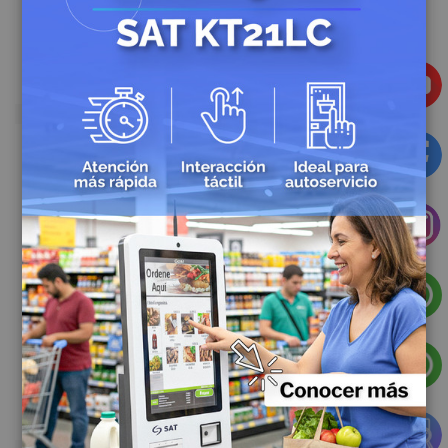
Sku: 4017
Sku: 1914
Digitalizador de Firmas Topaz T S460 HSB R Siglite
Digitalizador de Firmas Topaz T S461 HSB R Siglite Slim
$852.467,70
$927.793,44
Sku: 4748
Digitalizador de Firmas Topaz T TD-LBK070VA Gemview
$2.737.571,34