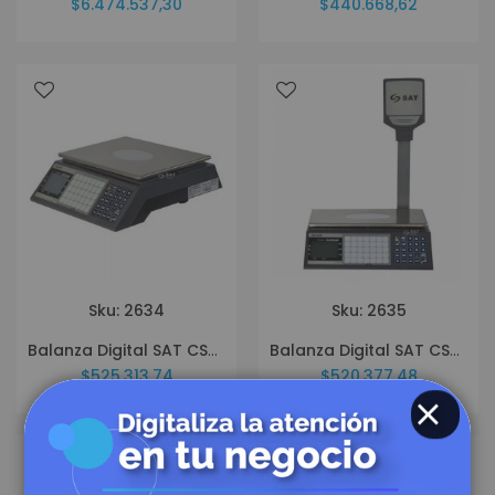
$6.474.537,30
$440.668,62
Sku: 2634
Sku: 2635
Balanza Digital SAT CS30H
Balanza Digital SAT CS30HT
$525.313,74
$520.377,48
CERRAR