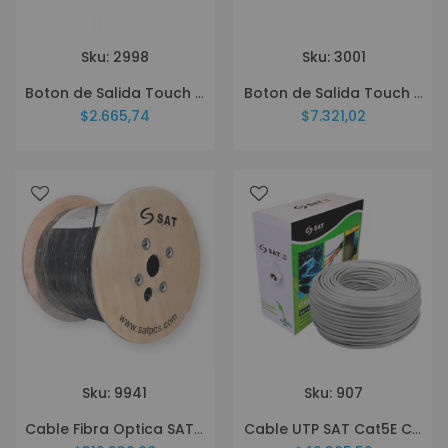
Sku: 2998
Sku: 3001
Boton de Salida Touch SAT SWT1
Boton de Salida Touch SAT SWT4
$2.665,74
$7.321,02
Sku: 9941
Sku: 907
Cable Fibra Optica SAT Drop 1 hilo 1KM G657A1
Cable UTP SAT Cat5E CCA 0.5mm 100Mt Interior IB