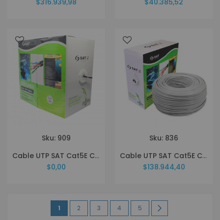
$316.939,98
$40.385,52
Sku: 909
Sku: 836
Cable UTP SAT Cat5E CCA 0.5mm 305Mt Exterior
Cable UTP SAT Cat5E CCA 0.5mm 305Mt Interior
$0,00
$138.944,40
Página
Estás
Página
Página
Página
Página
Página
Siguiente
1
2
3
4
5