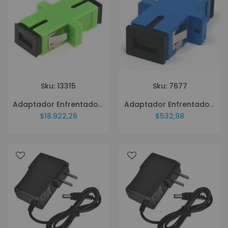
Sku: 13315
Sku: 7677
Adaptador Enfrentador SAT SC/APC Pq X 50 Unid
Adaptador Enfrentador SAT SC/UPC Pq X 50 Unid
$18.922,26
$532,98