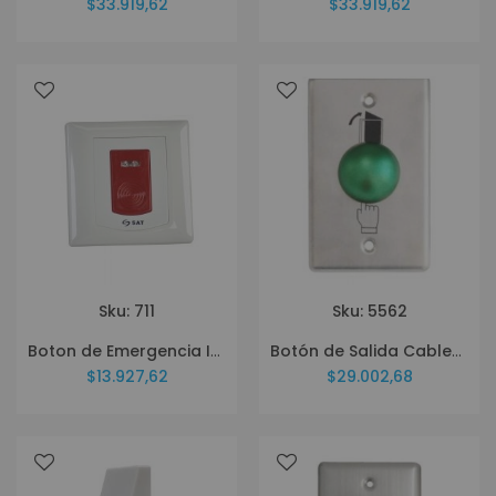
$33.919,62
$33.919,62
Sku: 711
Sku: 5562
Boton de Emergencia Inalambrico SAT SPB-200W
Botón de Salida Cableado SAT MH7 Tipo Hongo
$13.927,62
$29.002,68