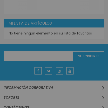
MI LISTA DE ARTÍCULOS
No tiene ningún elemento en su lista de favoritos.
Suscríbase
SUSCRIBIRSE
al
boletín
informativo:
INFORMACIÓN CORPORATIVA
SOPORTE
CONTÁCTENOS