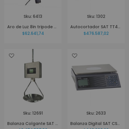
Sku: 6413
Sku: 1302
Aro de Luz 8in tripode control remoto 1 celular
Autocortador SAT TT448 2 USE
$62.641,74
$476.587,02
Sku: 12691
Sku: 2633
Balanza Colgante SAT PS30CE
Balanza Digital SAT CS30