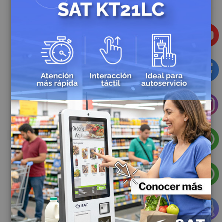
Sku: 5642
Sku: 7259
Balanza Etiquetadora SAT PS30SE
Balanza Etiquetadora SAT PS30SEW
$2.180.666,04
$3.282.353,34