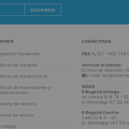
Periféricos POS
SUSCRIBIRSE
Digitalizador de Firmas
Cajas Registradoras
Llamadores
Teclados Programables
OPORTE
CONTÁCTENOS
Lectores de Banda Magnética
Impresoras para Punto de Venta POS
eguntas frecuentes
PBX:
(57 - 601) 748 1
Impresoras Matriz de Punto
liticas de Garantía
Servicio al cliente:
Impresoras para Kioscos y Mecanismos
Linea de atención: +5
Impresoras Térmicas
E-mail: sac@ticamer
liticas de Garantía DOA
Contadoras y Detectoras de Dinero
SEDES
líticas de Reparaciones y
Contadora Discriminadora y Detectora de Billetes
Bogotá Unilago:
antenimientos
Av Carrera 15 # 78 - 33 
Contadora De Monedas
WhatsApp:+57 312 45
recho de retracto
Detectores de Billetes
Bogotá Centro:
Equipos para punto de venta (POS)
ntros de servicio
Calle 22 # 9 - 40
Monitores Touch
WhatsApp: +57 314 
hatsApp