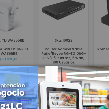
Grabadores Análogo - Penta hibrido HD
Grabadores IP - NVR
Grabadores Móviles
Circuito cerrado de televisión - Cámaras (CCTV)
Cámaras Análogas 4 en 1 HD
Cámaras IP
: TL-WA855RE
Sku: 16022
Cámaras Móviles
r Wifi TP-LINK TL-
Router Administrable
Router
Cámaras PTZ
WA855RE
Ruijie/Reyee RG-EG105G-
Cámaras Wifi
P-V3, 5 Puertos, 2 Wan,
$90.426,00
100 Usuarios
Accesorios para CCTV
$330.667,68
WIFI
Paneles
Domótica y Automatización
Protección de Energía
Inversores
UPS