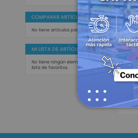
COMPARAR ARTÍCULOS
No tiene artículos para comparar.
MI LISTA DE ARTÍCULOS
Rou
EW3000
No tiene ningún elemento en su
lista de favoritos.