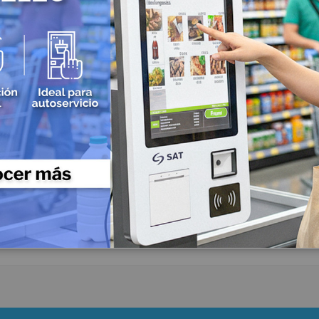
Reguladores
Baterías
Consumibles
Tarjetas PVC para Carnetización
Etiquetas Adhesivas
Sku: 15994
Sku: 15993
Etiquetas Textiles
Rollos de papel
ter Ruijie RG-
Router Ruijie/Reyee RG-
GX WiFi 6 AX3000
EW300N, Wifi 2.4,
Ribbons o Cintas
300mps, 1 Puerto Wan, 3
$138.306,00
Brazaletes de Identificación
Puertos Lan 10/100, 2
Antenas
Kits de Limpieza
$269.158.093,68
Soluciones Móviles
Terminales Móviles
Impresoras Portátiles
Punto de Venta POS
Cajones Monederos
Balanzas
Pole Display o Visualizador de precios