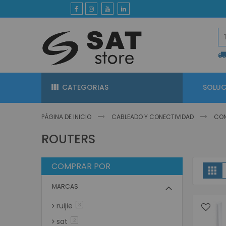
Ir
al
contenido
CATEGORIAS
SOLUC
PÁGINA DE INICIO
CABLEADO Y CONECTIVIDAD
CON
ROUTERS
COMPRAR POR
V
Gri
MARCAS
ruijie
artículos
3
sat
artículos
2