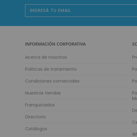
Suscríbase
al
boletín
informativo:
INFORMACIÓN CORPORATIVA
S
Acerca de nosotros
Pr
Politicas de tratamiento
Po
Condiciones comerciales
Po
Nuestras tiendas
Po
M
Franquiciados
De
Directorio
Ce
Catálogos
W