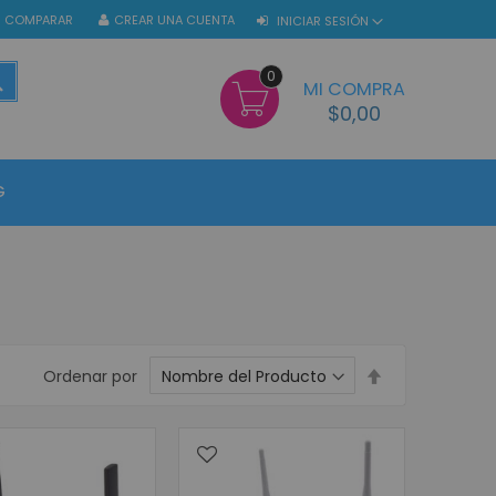
COMPARAR
CREAR UNA CUENTA
INICIAR SESIÓN
0
BUSCAR
MI COMPRA
$0,00
G
Establecer
Ordenar por
dirección
descendente