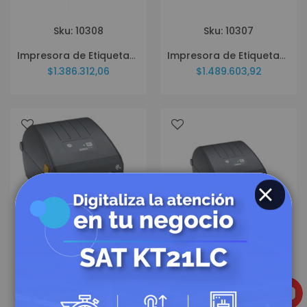
Sku: 10308
Sku: 10307
Impresora de Etiquetas Zebra ZD220 USB DT ZD22042-D01G00EZ
Impresora de Etiquetas Zebra ZD220 ZD22042-T01G00EZ
$1.386.312,06
$1.489.603,92
CERRAR
Sku: 10424
Sku: 10306
Impresora de Etiquetas Zebra ZD230 Ethernet ZD23042-301C00EZ
Impresora de Etiquetas Zebra ZD230 ZD23042-301G00EZ
$1.831.667,04
$1.574.836,62