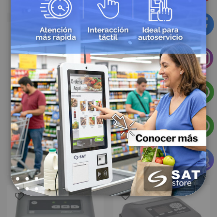
Sku: 10920
Sku: 10296
Impresora de Etiquetas Zebra ZD421 + Ethernet ZD4A042-301E00EZ
Impresora de Etiquetas Zebra ZD421 + Wifi + Bluetooth + NFC ZD4A042-301W02EZ
$2.293.082,40
$3.384.845,52