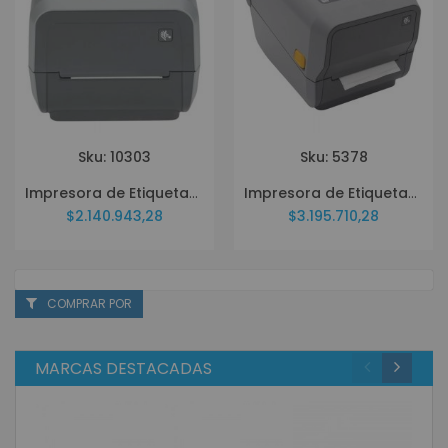
Sku: 10303
Sku: 5378
Impresora de Etiquetas Zebra ZD421 ZD4A042-301M00EZ
Impresora de Etiquetas Zebra ZD620 ZD62042-T01F00EZ
$2.140.943,28
$3.195.710,28
COMPRAR POR
MARCAS DESTACADAS