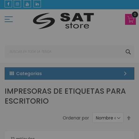
Ir
al
contenido
0
BUS
Categorias
IMPRESORAS DE ETIQUETAS PARA
ESCRITORIO
Est
Ordenar por
dir
des