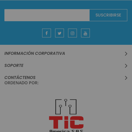
Suscríbase
SUSCRIBIRSE
al
boletín
informativo:
INFORMACIÓN CORPORATIVA
SOPORTE
CONTÁCTENOS
ORDENADO POR: