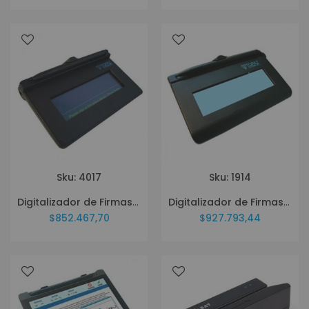
Sku: 4017
Sku: 1914
Digitalizador de Firmas Topaz T S460 HSB R Siglite
Digitalizador de Firmas Topaz T S461 HSB R Siglite Slim
$852.467,70
$927.793,44