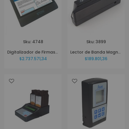
Sku: 4748
Sku: 3899
Digitalizador de Firmas Topaz T TD-LBK070VA Gemview
Lector de Banda Magnetica SAT MSR100
$2.737.571,34
$189.801,36