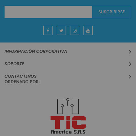
Suscríbase
SUSCRIBIRSE
al
boletín
informativo:
INFORMACIÓN CORPORATIVA
SOPORTE
CONTÁCTENOS
ORDENADO POR: