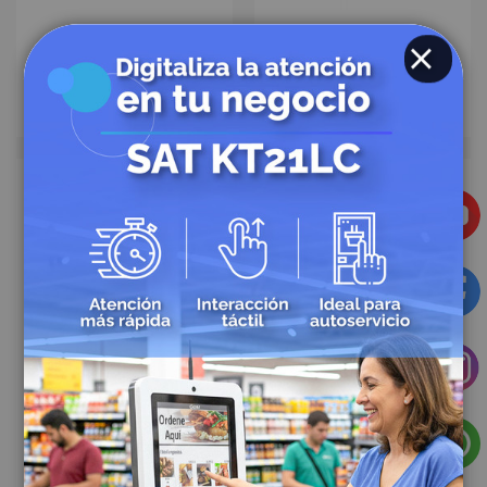
Sku: 2459
Sku: 2453
Llamador de mesa SAT GP1XW6
Llamador de mesa SAT PD1X
CERRAR
$1.389.404,94
$424.692,66
Sku: 2451
Sku: 2452
Llamador de mesa SAT SC1X
Llamador de mesa SAT SC2X
$161.190,54
$54.017,46