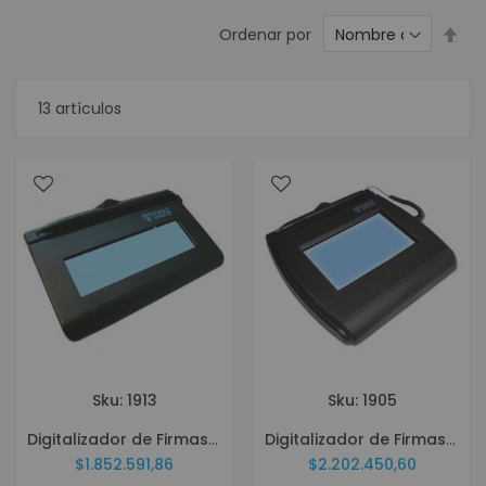
Est
Ordenar por
dir
des
13
artículos
Sku: 1913
Sku: 1905
Digitalizador de Firmas Topaz T LBK460 HSB R Siglite
Digitalizador de Firmas Topaz T LBK750 BHSB R Siglite
$1.852.591,86
$2.202.450,60