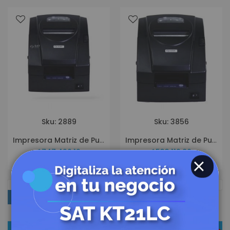
Sku: 2889
Sku: 3856
Impresora Matriz de Punto SAT DM220 US
Impresora Matriz de Punto SAT DM220 US-NC
$747.426,12
$533.119,86
CLOSE
COMPRAR POR