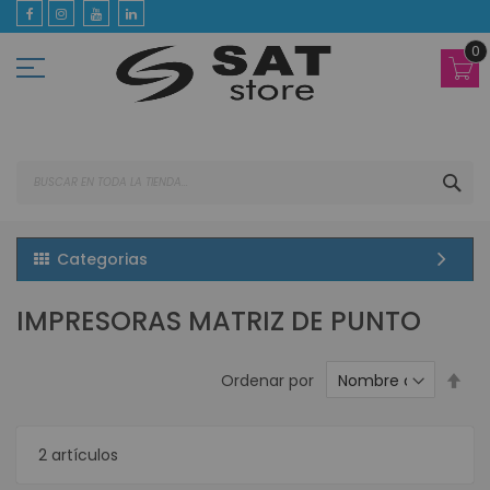
Ir
al
contenido
0
BUS
Categorias
IMPRESORAS MATRIZ DE PUNTO
Est
Ordenar por
dir
des
2
artículos