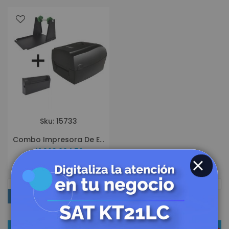
Sku: 15733
Combo Impresora De Etiquetas SAT TT448-2 USE + Autocortador + Soporte Externo
$1.263.094,56
CLOSE
COMPRAR POR