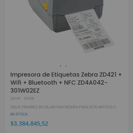
Skip
Impresora de Etiquetas Zebra ZD421 +
to
Wifi + Bluetooth + NFC ZD4A042-
the
beginning
301W02EZ
of
SKU
10296
the
images
SEA EL PRIMERO EN DEJAR UNA RESEÑA PARA ESTE ARTÍCULO
gallery
EN STOCK
$3.384.845,52