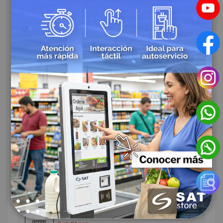
Fuente de poder y cable
Conectividad Wi-Fi integrada
Porta-ribbon (soporte para cinta)
Manual de usuario y software
ENVIÓ A TODO
EL PAIS
Acepta pagos en línea
Garantía de marca
Calcular el costo de envío
Envía artículos rápidamente
Entrega de 3-5 días Habiles
VENTA POR