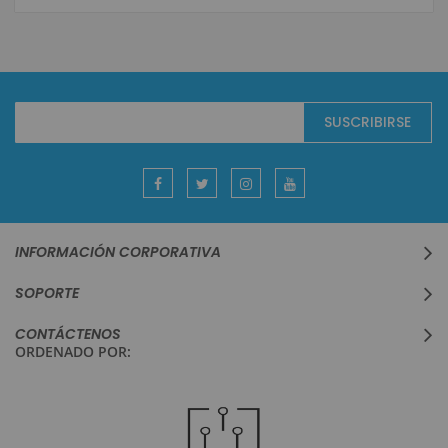
Suscríbase
SUSCRIBIRSE
al
boletín
informativo:
INFORMACIÓN CORPORATIVA
SOPORTE
CONTÁCTENOS
ORDENADO POR: