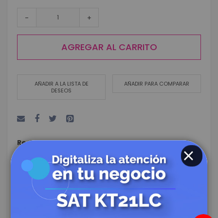
-
+
AGREGAR AL CARRITO
AÑADIR A LA LISTA DE
AÑADIR PARA COMPARAR
DESEOS
Resumen
Impresora de etiquetas Zebra ZD421 con Wi-Fi, USB y
transferencia térmica. 203 dpi, rápida y compacta,
CLOSE
ideal para ambientes que requieren movilidad.
Incluye:
Impresora Zebra ZD421 (ZD4A042-301W02EZ)