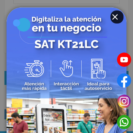
CLOSE
ENTRAR
¿Olvidaste tu contraseña?
NUEVO USUARIO DE PÁGINA
Crear una cuenta tiene beneficios como: comparar
productos, ver listas de deseos e ingresar al Portal de
clientes. Registrarse en este Link no implica su registro
como distribuidor autorizado.
CREAR UNA CUENTA