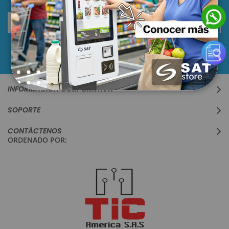
Suscríbase
SUSCRIBIRSE
al
boletín
informativo:
INFORMACIÓN CORPORATIVA
SOPORTE
CONTÁCTENOS
ORDENADO POR: