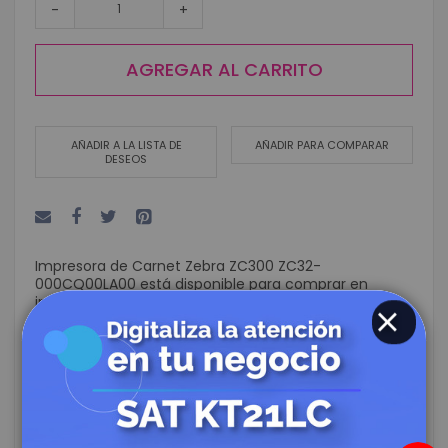
-
+
AGREGAR AL CARRITO
AÑADIR A LA LISTA DE
AÑADIR PARA COMPARAR
DESEOS
Impresora de Carnet Zebra ZC300 ZC32-
000CQ00LA00 está disponible para comprar en
incrementos de 1
Resumen
La impresora para carnets ZC300 de Zebra imprime
CLOSE
300 imagénes porun lado a 203 DPI. Diseñe e imprima
prácticamente cualquier tarjeta con una simplicidad
innovadora.