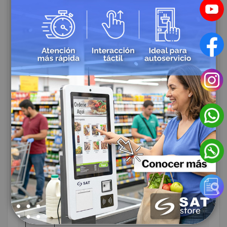
SERIE
MODELO
FICHA
Impresora
Zebra ZC300
Carnet
¡Cotiza Ahora!
ENVIÓ A TODO
EL PAIS
Acepta pagos en línea
Garantía de marca
Calcular el costo de envío
Envía artículos rápidamente
Entrega de 3-5 días Habiles
VENTA POR