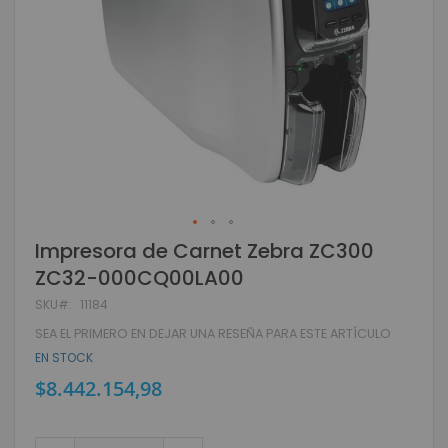
Skip
Impresora de Carnet Zebra ZC300
to
ZC32-000CQ00LA00
the
beginning
SKU
11184
of
SEA EL PRIMERO EN DEJAR UNA RESEÑA PARA ESTE ARTÍCULO
the
images
EN STOCK
gallery
$8.442.154,98