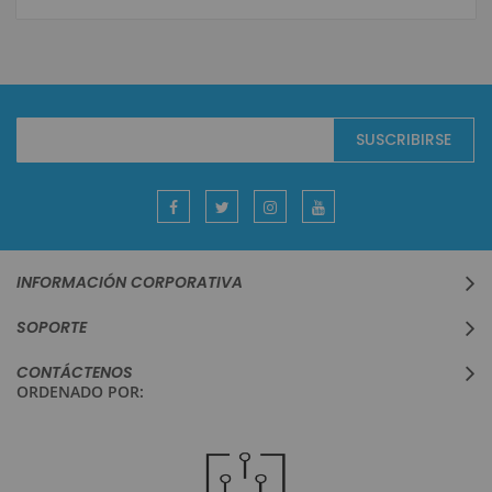
Suscríbase
SUSCRIBIRSE
al
boletín
informativo:
INFORMACIÓN CORPORATIVA
SOPORTE
CONTÁCTENOS
ORDENADO POR: