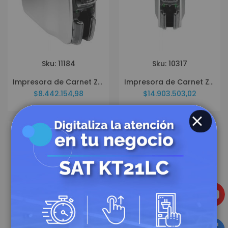
Sku: 11184
Sku: 10317
Impresora de Carnet Zebra ZC300 ZC32-000CQ00LA00
Impresora de Carnet Zebra ZC32 ZC32-000C000LA00
$8.442.154,98
$14.903.503,02
CLOSE