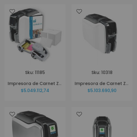
Sku: 11185
Sku: 10318
Impresora de Carnet Zebra ZC100 + Ribbon YMCKO 200 Img + 200 Tarjetas PVC ZC11-0000Q00LA00
Impresora de Carnet Zebra ZC100 ZC11-0000000LA00
$5.049.112,74
$5.103.690,90