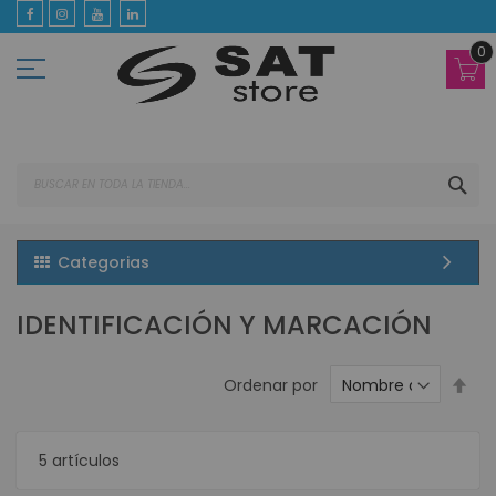
Ir
al
contenido
0
BUS
Categorias
IDENTIFICACIÓN Y MARCACIÓN
Est
Ordenar por
dir
des
5
artículos