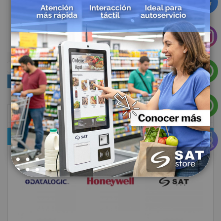
Sku: 2779
Impresora de Carnet Zebra ZXP Serie7 Z72 000C0000US00
$13.018.231,38
COMPRAR POR
AHORA COMPRANDO POR
MARCAS DESTACADAS