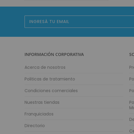
Suscríbase
al
boletín
informativo:
INFORMACIÓN CORPORATIVA
S
Acerca de nosotros
Pr
Politicas de tratamiento
Po
Condiciones comerciales
Po
Nuestras tiendas
Po
M
Franquiciados
De
Directorio
Ce