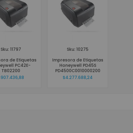
Grabadores Análogo - Penta hibrido HD
Grabadores IP - NVR
Grabadores Móviles
Circuito cerrado de televisión - Cámaras (CCTV)
Cámaras Análogas 4 en 1 HD
Cámaras IP
Sku: 11797
Sku: 10275
Cámaras Móviles
ora de Etiquetas
Impresora de Etiquetas
Cámaras PTZ
eywell PC42E-
Honeywell PD45S
Cámaras Wifi
TB02200
PD4500C0010000200
$907.436,88
$4.277.688,24
Accesorios para CCTV
WIFI
Paneles
Domótica y Automatización
Protección de Energía
Inversores
UPS