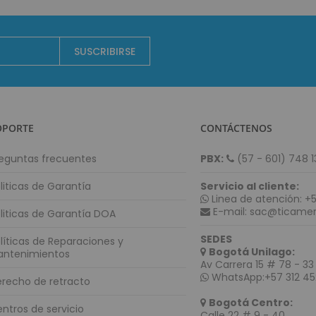
Lector de Código de Barras
Lector de Código de barras de mano
Lector de Código de barras Inalámbricos
SUSCRIBIRSE
Lector de Código de barras de mesa
Lector de Código de barras empotrables
Mini PC
Combos POS
OPORTE
CONTÁCTENOS
Energía Solar
Controladoras
eguntas frecuentes
PBX:
(57 - 601) 748 1
Paneles Solares
liticas de Garantía
Servicio al cliente:
Baterías Solares
Linea de atención: +5
Inversores Solares
E-mail: sac@ticamer
liticas de Garantía DOA
UPS Solares
SEDES
líticas de Reparaciones y
Identificación y Marcación
Bogotá Unilago:
antenimientos
Av Carrera 15 # 78 - 33 
Impresoras de Carnet
WhatsApp:+57 312 45
recho de retracto
Impresoras de Etiquetas
Bogotá Centro:
Impresoras de etiquetas para escritorio
ntros de servicio
Calle 22 # 9 - 40