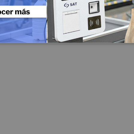
Periféricos POS
Digitalizador de Firmas
Cajas Registradoras
Llamadores
Teclados Programables
Lectores de Banda Magnética
Impresoras para Punto de Venta POS
Impresoras Matriz de Punto
Impresoras para Kioscos y Mecanismos
Impresoras Térmicas
Contadoras y Detectoras de Dinero
Contadora Discriminadora y Detectora de Billetes
Contadora De Monedas
Detectores de Billetes
Equipos para punto de venta (POS)
Monitores Touch