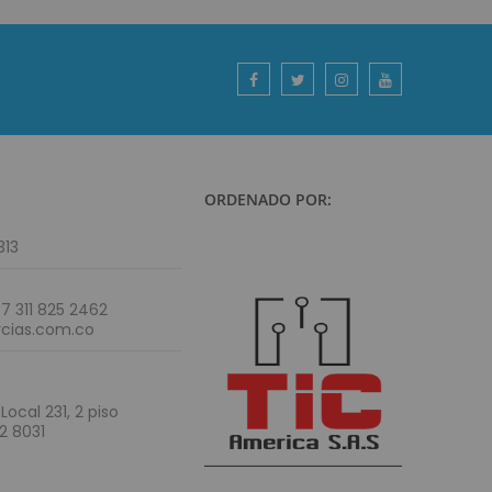
ORDENADO POR:
313
7 311 825 2462
cias.com.co
Local 231, 2 piso
2 8031