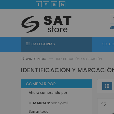
Ir
al
contenido
CATEGORIAS
SOLUC
PÁGINA DE INICIO
IDENTIFICACIÓN Y MARCACIÓN
IDENTIFICACIÓN Y MARCACIÓ
COMPRAR POR
V
Gri
Ahora comprando por
Eliminar
MARCAS
honeywell
este
Borrar todo
artículo