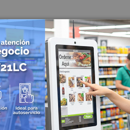
Reguladores
Baterías
Consumibles
Tarjetas PVC para Carnetización
Etiquetas Adhesivas
Etiquetas Textiles
Rollos de papel
Ribbons o Cintas
Brazaletes de Identificación
Kits de Limpieza
Soluciones Móviles
Terminales Móviles
Impresoras Portátiles
Punto de Venta POS
Cajones Monederos
Balanzas
Pole Display o Visualizador de precios