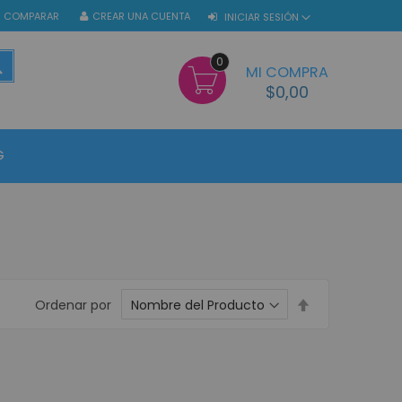
COMPARAR
CREAR UNA CUENTA
INICIAR SESIÓN
0
BUSCAR
MI COMPRA
$0,00
G
Establecer
Ordenar por
dirección
descendente