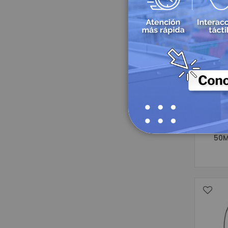
Etique
50M