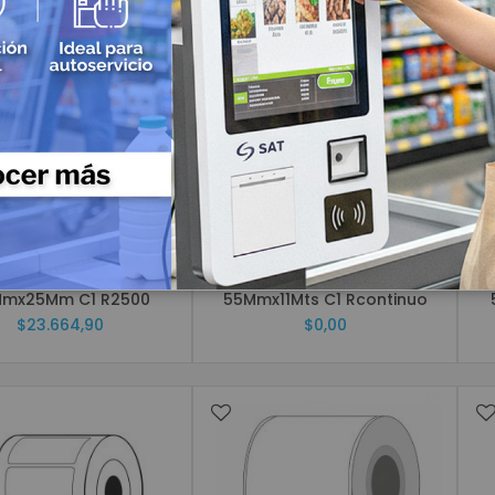
Impresoras de etiquetas industriales
Impresoras de etiquetas semi industriales
Impresoras para Manillas
Accesorios para Impresoras de Etiquetas
Cableado y Conectividad
Cableado Estructurado
Cable UTP Categoría 5
Patch Cord
Sku: 2272
Sku: 4477
Cable UTP Categoría 6
tas Adhesivas TD SAT
Etiquetas Adhesivas TD SAT
E
Cable UTP Categoría 7
mx25Mm C1 R2500
55Mmx11Mts C1 Rcontinuo
Conectividad Inalámbrica
$23.664,90
$0,00
Access Point
Radio Enlaces
Routers
Switch
Cables Multimedia
Fibra Optica