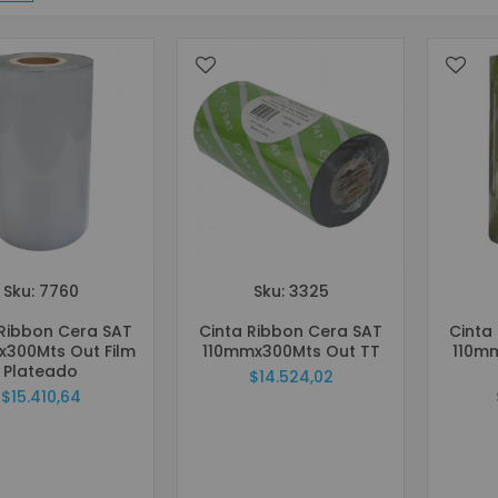
Grabadores Análogo - Penta hibrido HD
Grabadores IP - NVR
Grabadores Móviles
Circuito cerrado de televisión - Cámaras (CCTV)
Cámaras Análogas 4 en 1 HD
Cámaras IP
Cámaras Móviles
Cámaras PTZ
Cámaras Wifi
Sku: 7760
Sku: 3325
Accesorios para CCTV
WIFI
 Ribbon Cera SAT
Cinta Ribbon Cera SAT
Cinta
x300Mts Out Film
110mmx300Mts Out TT
110m
Paneles
Plateado
$14.524,02
Domótica y Automatización
$15.410,64
Protección de Energía
Inversores
UPS