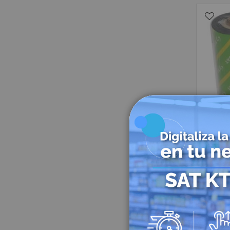
Cint
11