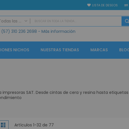
LISTA DE DESEOS
Todas las categorias
(57)
310 236 2698
- Más información
TODAS LAS CATEGORIAS
Seguridad Electrónica
Vídeo Porteros
IONES NICHOS
NUESTRAS TIENDAS
MARCAS
BLO
IP
Análogo
GPS
Alarmas
Controles de Acceso y Asistencia
impresoras SAT. Desde cintas de cera y resina hasta etiquetas
Accesorios Control de Acceso
endimiento
Lectores de Huella Biométricos
CCTV KIT Soluciones
CCTV Circuito Cerrado de Televisión
er
lla
Lista
Artículos
1
-
32
de
77
Circuito cerrado de televisión - Grabadores (CCTV)
como