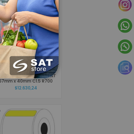
Sku: 5903
tiquetas Adhesivas TD SAT
57mm x 40mm C1.5 R700
$12.630,24