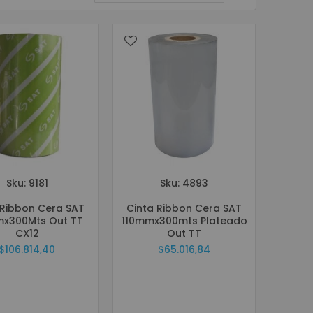
dirección
descendente
Sku: 9181
Sku: 4893
 Ribbon Cera SAT
Cinta Ribbon Cera SAT
mx300Mts Out TT
110mmx300mts Plateado
CX12
Out TT
$106.814,40
$65.016,84