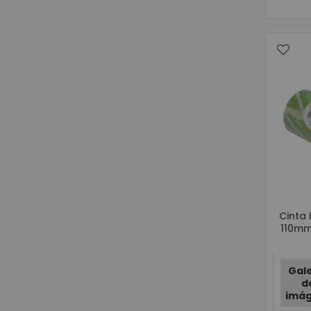
Cinta
110mm
Gal
d
imá