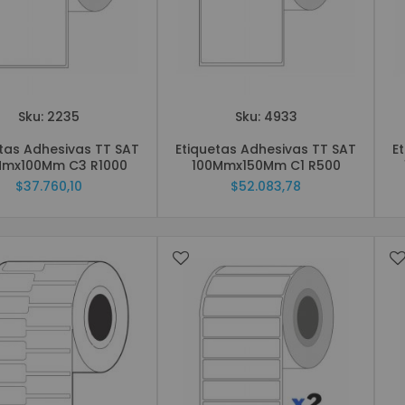
SeÃ±alización Digital Interactiva
Sku: 2235
Sku: 4933
etas Adhesivas TT SAT
Etiquetas Adhesivas TT SAT
E
Mmx100Mm C3 R1000
100Mmx150Mm C1 R500
$37.760,10
$52.083,78