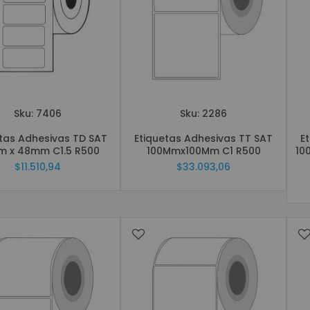
Señalización Digital Interactiva
Kioscos
Software para punto de venta (POS)
Consumo
Tablets
Diademas
Sku: 7406
Sku: 2286
Cámaras Web
tas Adhesivas TD SAT
Etiquetas Adhesivas TT SAT
E
Aros de Luz
 x 48mm C1.5 R500
100Mmx100Mm C1 R500
10
Discos Duros
$11.510,94
$33.093,06
Teclados y Mouses
Portátiles
Accesorios
Monitores
Impresoras
Tabletas Graficas
Productos en Remate