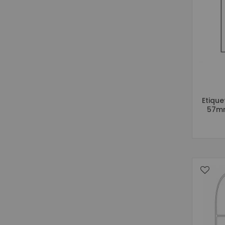
Etique
57mm