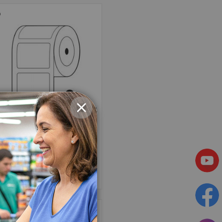
CERRAR
Sku: 3985
tiquetas Adhesivas TD SAT
47Mmx40Mm C1.5 R500
$7.499,94