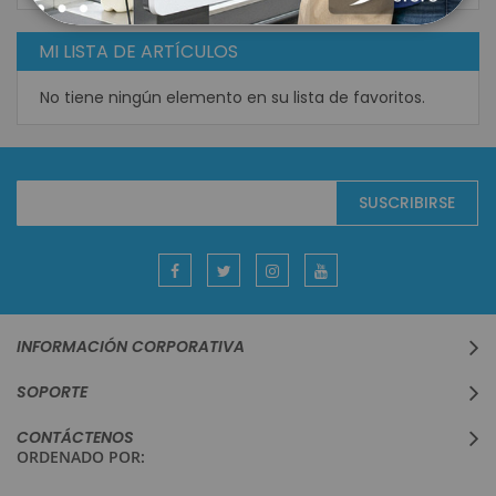
MI LISTA DE ARTÍCULOS
No tiene ningún elemento en su lista de favoritos.
Suscríbase
SUSCRIBIRSE
al
boletín
informativo:
INFORMACIÓN CORPORATIVA
SOPORTE
CONTÁCTENOS
ORDENADO POR: