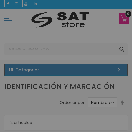
Ir
al
contenido
0
BUS
Categorias
IDENTIFICACIÓN Y MARCACIÓN
Est
Ordenar por
dir
des
2
artículos