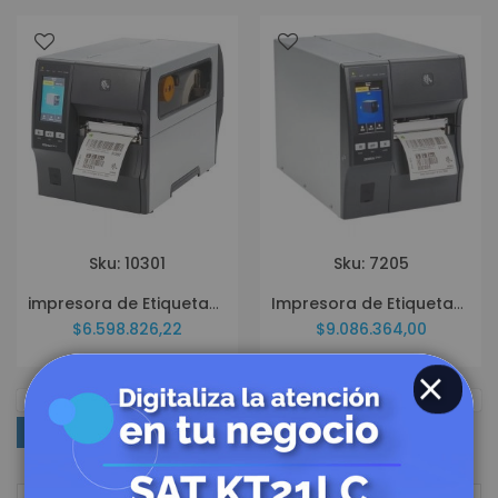
Sku: 10301
Sku: 7205
impresora de Etiquetas Zebra ZT411 ZT41142-T010000Z
Impresora de Etiquetas Zebra ZT411 ZT41142-T410000Z
$6.598.826,22
$9.086.364,00
CLOSE
COMPRAR POR