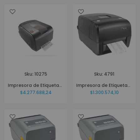
Sku: 10275
Sku: 4791
Impresora de Etiquetas Honeywell PD45S PD4500C0010000200
Impresora de Etiquetas SAT ST48 USE LCD
$4.277.688,24
$1.300.574,10