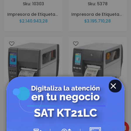
Sku: 10303
Sku: 5378
Impresora de Etiquetas Zebra ZD421 ZD4A042-301M00EZ
Impresora de Etiquetas Zebra ZD620 ZD62042-T01F00EZ
$2.140.943,28
$3.195.710,28
CERRAR
Sku: 10520
Sku: 10301
Impresora de Etiquetas Zebra ZT231 TT ZT23142-T01000FZ
impresora de Etiquetas Zebra ZT411 ZT41142-T010000Z
$5.132.146,32
$6.598.826,22