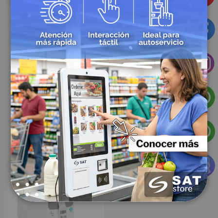
Sku: 7205
Sku: 5910
Impresora de Etiquetas Zebra ZT411 ZT41142-T410000Z
impresora de Etiquetas Zebra ZT421 ZT42162-T010000Z
$9.086.364,00
$31.739.099,28