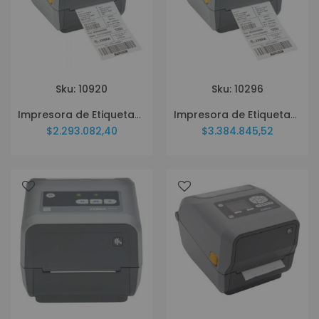
Sku: 10920
Sku: 10296
Impresora de Etiquetas Zebra ZD421 + Ethernet ZD4A042-301E00EZ
Impresora de Etiquetas Zebra ZD421 + Wifi + Bluetooth + NFC ZD4A042-301W02EZ
$2.293.082,40
$3.384.845,52