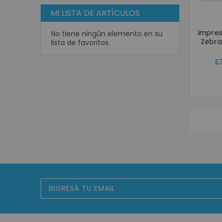
MI LISTA DE ARTÍCULOS
impres
No tiene ningún elemento en su
Zebra
lista de favoritos.
$3
Suscríbase
al
boletín
informativo: