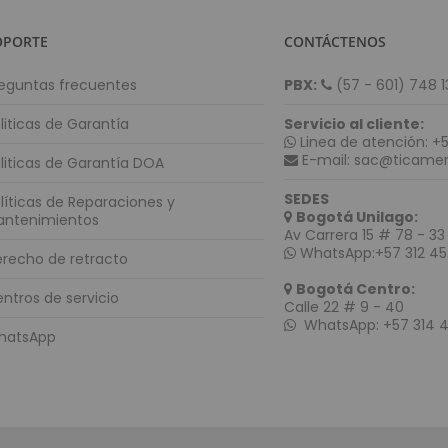
Señalización Digital Interactiva
OPORTE
CONTÁCTENOS
Kioscos
Software para punto de venta (POS)
eguntas frecuentes
PBX:
(57 - 601) 748 1
Consumo
liticas de Garantía
Servicio al cliente:
Tablets
Linea de atención: +5
Diademas
E-mail: sac@ticamer
liticas de Garantía DOA
Cámaras Web
SEDES
líticas de Reparaciones y
Aros de Luz
Bogotá Unilago:
antenimientos
Av Carrera 15 # 78 - 33 
Discos Duros
WhatsApp:+57 312 45
recho de retracto
Teclados y Mouses
Bogotá Centro:
Portátiles
ntros de servicio
Calle 22 # 9 - 40
Accesorios
WhatsApp: +57 314 
hatsApp
Monitores
Impresoras
Tabletas Graficas
Productos en Remate