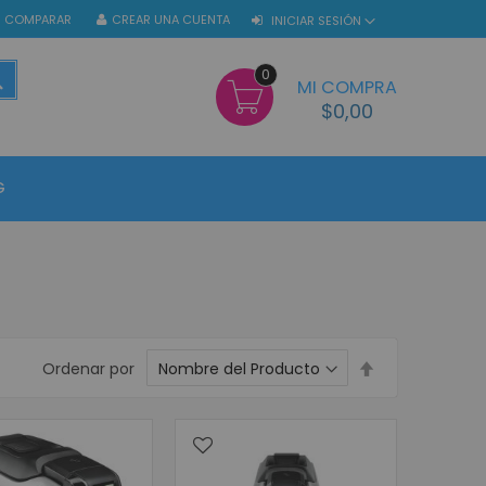
COMPARAR
CREAR UNA CUENTA
INICIAR SESIÓN
0
BUSCAR
MI COMPRA
$0,00
G
Establecer
Ordenar por
dirección
descendente