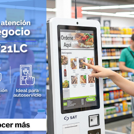
Periféricos POS
Digitalizador de Firmas
Cajas Registradoras
Llamadores
Sku: 10306
Sku: 10920
Teclados Programables
ora de Etiquetas
Impresora de Etiquetas
Impres
Lectores de Banda Magnética
 ZD230 ZD23042-
Zebra ZD421 + Ethernet
Zebr
301G00EZ
ZD4A042-301E00EZ
Bl
Impresoras para Punto de Venta POS
ZD4
1.574.836,62
$2.293.082,40
Impresoras Matriz de Punto
$
Impresoras para Kioscos y Mecanismos
Impresoras Térmicas
Contadoras y Detectoras de Dinero
Contadora Discriminadora y Detectora de Billetes
Contadora De Monedas
Detectores de Billetes
Equipos para punto de venta (POS)
Monitores Touch