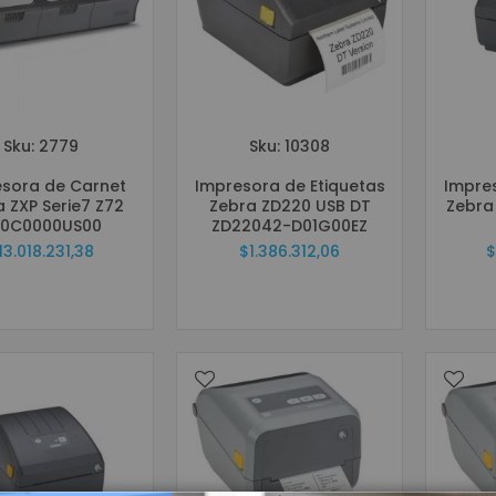
Reguladores
Baterías
Consumibles
Tarjetas PVC para Carnetización
Etiquetas Adhesivas
Sku: 2779
Sku: 10308
Etiquetas Textiles
Rollos de papel
sora de Carnet
Impresora de Etiquetas
Impres
 ZXP Serie7 Z72
Zebra ZD220 USB DT
Zebra
Ribbons o Cintas
0C0000US00
ZD22042-D01G00EZ
Brazaletes de Identificación
13.018.231,38
$1.386.312,06
$
Kits de Limpieza
Soluciones Móviles
Terminales Móviles
Impresoras Portátiles
Punto de Venta POS
Cajones Monederos
Balanzas
Pole Display o Visualizador de precios