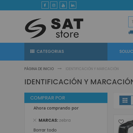
Ir
al
contenido
CATEGORIAS
SOLUC
PÁGINA DE INICIO
IDENTIFICACIÓN Y MARCACIÓN
IDENTIFICACIÓN Y MARCACIÓ
COMPRAR POR
V
Gri
Ahora comprando por
Eliminar
MARCAS
zebra
este
Borrar todo
artículo