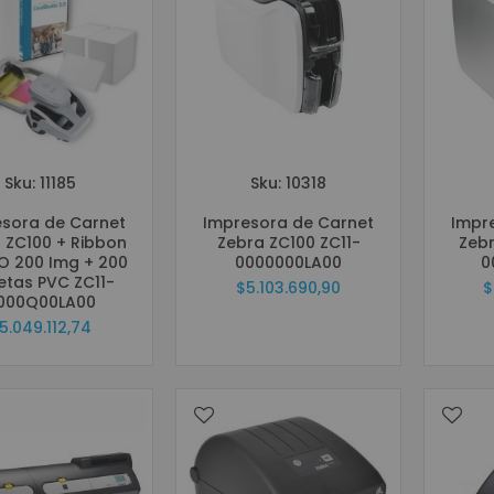
Grabadores Análogo - Penta hibrido HD
Grabadores IP - NVR
Grabadores Móviles
Circuito cerrado de televisión - Cámaras (CCTV)
Cámaras Análogas 4 en 1 HD
Cámaras IP
Sku: 11185
Sku: 10318
Cámaras Móviles
sora de Carnet
Impresora de Carnet
Impr
Cámaras PTZ
 ZC100 + Ribbon
Zebra ZC100 ZC11-
Zeb
Cámaras Wifi
 200 Img + 200
0000000LA00
0
etas PVC ZC11-
$5.103.690,90
$
Accesorios para CCTV
000Q00LA00
WIFI
5.049.112,74
Paneles
Domótica y Automatización
Protección de Energía
Inversores
UPS