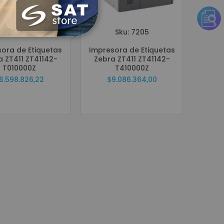
Sku: 10301
Sku: 7205
ora de Etiquetas
Impresora de Etiquetas
a ZT411 ZT41142-
Zebra ZT411 ZT41142-
T010000Z
T410000Z
6.598.826,22
$9.086.364,00