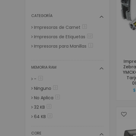
CATEGORÍA
Impresoras de Carnet
artículos
5
Impresoras de Etiquetas
artículos
12
Impresoras para Manillas
artículo
1
Impre
Zebra
MEMORIA RAM
YMCKO
Tarj
-
artículos
0
0
Ninguno
artículos
0
$
No Aplica
artículos
0
32 KB
artículos
0
64 KB
artículos
0
248 KB
artículos
0
CORE
2 MB
artículos
0