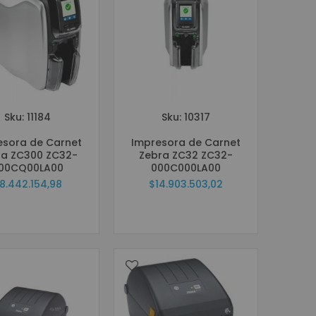
Sku: 11184
Sku: 10317
esora de Carnet
Impresora de Carnet
ra ZC300 ZC32-
Zebra ZC32 ZC32-
00CQ00LA00
000C000LA00
8.442.154,98
$14.903.503,02