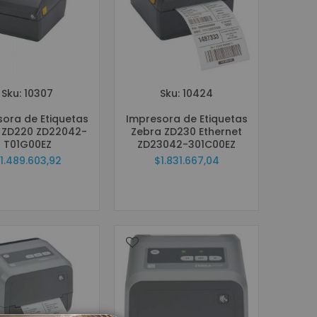
Sku: 10307
Sku: 10424
ora de Etiquetas
Impresora de Etiquetas
 ZD220 ZD22042-
Zebra ZD230 Ethernet
T01G00EZ
ZD23042-301C00EZ
1.489.603,92
$1.831.667,04