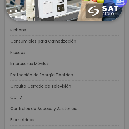
Flexográfia
Consumibles
Ribbons
Consumibles para Carnetización
Kioscos
Impresoras Móviles
Protección de Energía Eléctrica
Circuito Cerrado de Televisión
CCTV
Controles de Acceso y Asistencia
Biometricos