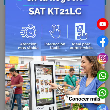
CATEGORÍAS
Bioseguridad en el Trabajo
Accesorios de CCTV
Impresoras para Punto de Venta
Lectores de Códigos de Barras
Cajones Monederos
Contadoras de Dinero
Balanzas
Soluciones Completas POS
Impresora de Etiquetas
Impresoras de Carnets
Etiquetas