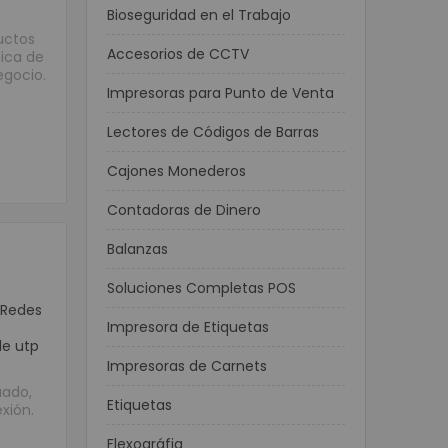
Bioseguridad en el Trabajo
n
uctos
Accesorios de CCTV
nica de
egocio.
Impresoras para Punto de Venta
Lectores de Códigos de Barras
Cajones Monederos
Contadoras de Dinero
Balanzas
Soluciones Completas POS
 Redes
Impresora de Etiquetas
le utp
Impresoras de Carnets
uado,
Etiquetas
xión.
Flexográfia