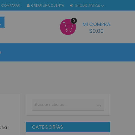
COMPARAR
CREAR UNA CUENTA
INICIAR SESIÓN
0
BUSCAR
MI COMPRA
$0,00
G
Buscar
BUSCAR
CATEGORÍAS
áfia
|