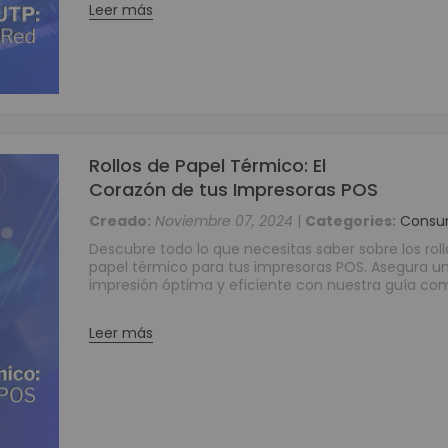
Reguladores
Leer más
Baterías
Consumibles
Tarjetas PVC para Carnetización
Etiquetas Adhesivas
Etiquetas Textiles
Rollos de Papel Térmico: El
Rollos de papel
Corazón de tus Impresoras POS
Ribbons o Cintas
Creado:
Noviembre 07, 2024
|
Categories:
Consu
Brazaletes de Identificación
Kits de Limpieza
Descubre todo lo que necesitas saber sobre los roll
papel térmico para tus impresoras POS. Asegura u
Soluciones Móviles
impresión óptima y eficiente con nuestra guía co
Terminales Móviles
Impresoras Portátiles
Leer más
Punto de Venta POS
Cajones Monederos
Balanzas
Pole Display o Visualizador de precios