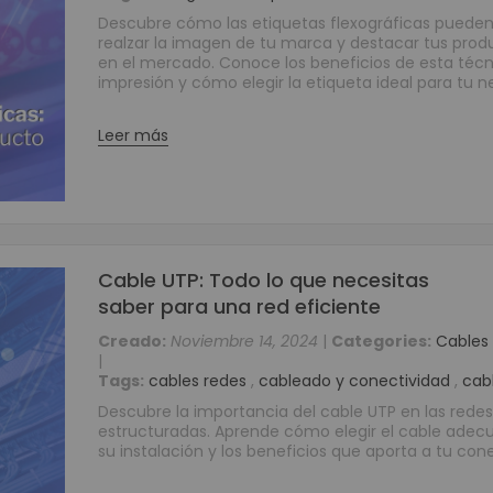
Descubre cómo las etiquetas flexográficas puede
Grabadores Análogo - Penta hibrido HD
realzar la imagen de tu marca y destacar tus prod
Grabadores IP - NVR
en el mercado. Conoce los beneficios de esta téc
impresión y cómo elegir la etiqueta ideal para tu n
Grabadores Móviles
Circuito cerrado de televisión - Cámaras (CCTV)
Leer más
Cámaras Análogas 4 en 1 HD
Cámaras IP
Cámaras Móviles
Cámaras PTZ
Cámaras Wifi
Cable UTP: Todo lo que necesitas
Accesorios para CCTV
saber para una red eficiente
WIFI
Creado:
Noviembre 14, 2024
|
Categories:
Cables
Paneles
|
Domótica y Automatización
Tags:
cables redes
,
cableado y conectividad
,
cab
Protección de Energía
Descubre la importancia del cable UTP en las redes
estructuradas. Aprende cómo elegir el cable adec
Inversores
su instalación y los beneficios que aporta a tu cone
UPS