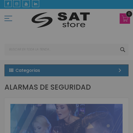
Ir
al
contenido
0
BUS
Categorias
ALARMAS DE SEGURIDAD