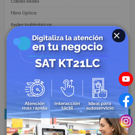
Cables Redes
Fibra Optica
Redes Inalámbricas
Consumo
CLOSE
Energía Solar
Perifericos POS
Casinos
Sector Textil
Hoteleria
NOTICIAS RECIENTES
¿Qué lector de códigos de barras necesita tu
negocio? Guía completa para elegir el modelo ideal