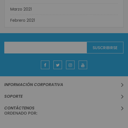
Marzo 2021
Febrero 2021
Suscríbase
SUSCRIBIRSE
al
boletín
informativo:
INFORMACIÓN CORPORATIVA
SOPORTE
CONTÁCTENOS
ORDENADO POR: