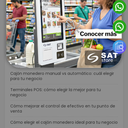
¿Lector de códigos inalámbrico o con cable? Guía
para elegir la mejor opción para tu negocio
Computador móvil vs smartphone: ¿cuál necesita
realmente tu empresa?
Pantallas táctiles para punto de venta: beneficios y
cómo elegir la mejor opción
7 señales de que tu negocio necesita actualizar su
terminal POS
Cajón monedero manual vs automático: cuál elegir
para tu negocio
Terminales POS: cómo elegir la mejor para tu
negocio
Cómo mejorar el control de efectivo en tu punto de
venta
Cómo elegir el cajón monedero ideal para tu negocio