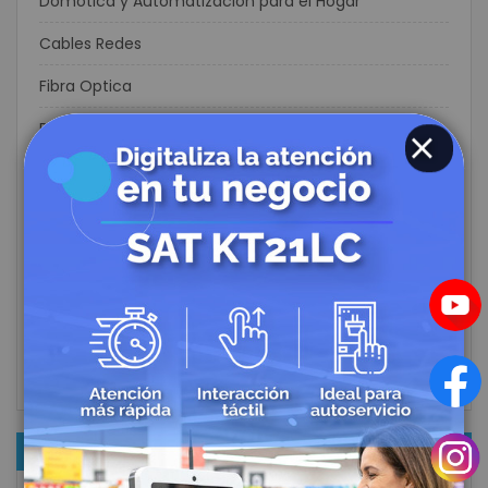
Domótica y Automatización para el Hogar
Cables Redes
Fibra Optica
Redes Inalámbricas
Consumo
CERRAR
Energía Solar
Perifericos POS
Casinos
Sector Textil
Hoteleria
NOTICIAS RECIENTES