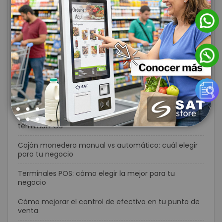
¿Qué lector de códigos de barras necesita tu
negocio? Guía completa para elegir el modelo ideal
¿Lector de códigos inalámbrico o con cable? Guía
para elegir la mejor opción para tu negocio
Computador móvil vs smartphone: ¿cuál necesita
realmente tu empresa?
Pantallas táctiles para punto de venta: beneficios y
cómo elegir la mejor opción
7 señales de que tu negocio necesita actualizar su
terminal POS
Cajón monedero manual vs automático: cuál elegir
para tu negocio
Terminales POS: cómo elegir la mejor para tu
negocio
Cómo mejorar el control de efectivo en tu punto de
venta