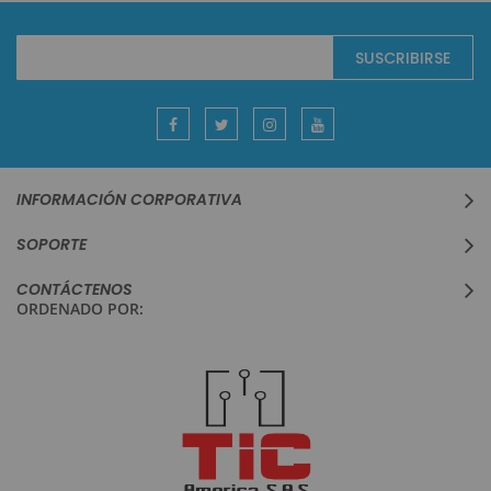
Suscríbase
SUSCRIBIRSE
al
boletín
informativo:
INFORMACIÓN CORPORATIVA
SOPORTE
CONTÁCTENOS
ORDENADO POR: