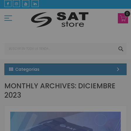
Ir
al
contenido
0
BUS
Categorias
MONTHLY ARCHIVES: DICIEMBRE
2023