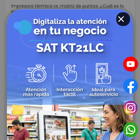
Impresora térmica vs. matriz de puntos: ¿Cuál es la
inversión correcta para tu negocio?
Impresoras POS: ¿Cómo elegir la herramienta que
CLOSE
acelerará tu punto de venta?
Errores comunes al implementar lectores de códigos
de barras (y cómo evitarlos)
Lectores de códigos de barras para inventarios y
bodegas: ¿Cómo elegir tu aliado ideal?
Los mejores lectores de códigos de barras para
farmacia en 2026
Lector 1D vs. 2D: ¿Cuál necesita realmente tu
operación hoy?
Cómo elegir el lector de códigos de barras ideal para
tu negocio
Kioscos de Autoservicio: La Revolución Tecnológica
en la Experiencia Gastronómica