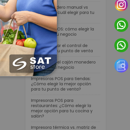
Cajón monedero manual vs
automático: cuál elegir para tu
negocio
Terminales POS: cómo elegir la
mejor para tu negocio
Cómo mejorar el control de
efectivo en tu punto de venta
Cómo elegir el cajón monedero
ideal para tu negocio
Impresoras POS para tiendas:
¿Cómo elegir la mejor opción
para tu punto de venta?
Impresoras POS para
restaurantes: ¿Cómo elegir la
mejor opción para tu cocina y
salón?
Impresora térmica vs. matriz de