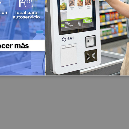
Impresoras de etiquetas industriales
Impresoras de etiquetas semi industriales
Impresoras para Manillas
Accesorios para Impresoras de Etiquetas
Cableado y Conectividad
Cableado Estructurado
Cable UTP Categoría 5
Patch Cord
Cable UTP Categoría 6
Cable UTP Categoría 7
Conectividad Inalámbrica
Access Point
Radio Enlaces
Routers
Switch
Cables Multimedia
Fibra Optica