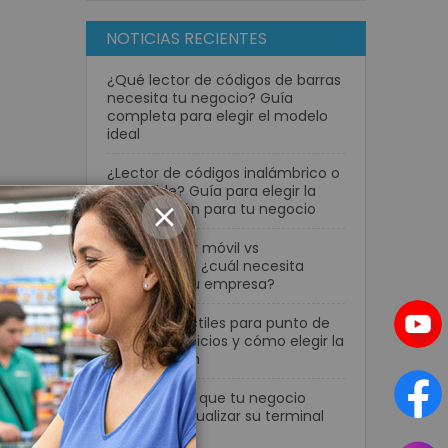
NOTICIAS RECIENTES
¿Qué lector de códigos de barras
necesita tu negocio? Guía
completa para elegir el modelo
ideal
¿Lector de códigos inalámbrico o
con cable? Guía para elegir la
mejor opción para tu negocio
CLOSE
Computador móvil vs
smartphone: ¿cuál necesita
realmente tu empresa?
Pantallas táctiles para punto de
venta: beneficios y cómo elegir la
mejor opción
7 señales de que tu negocio
necesita actualizar su terminal
POS