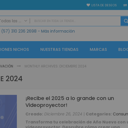
LISTA DE DESEOS
Todas las categorias
(57)
310 236 2698
- Más información
TODAS LAS CATEGORIAS
Seguridad Electrónica
Vídeo Porteros
IONES NICHOS
NUESTRAS TIENDAS
MARCAS
BLO
IP
Análogo
NOVACIÓN
MONTHLY ARCHIVES: DICIEMBRE 2024
GPS
E 2024
Alarmas
Controles de Acceso y Asistencia
Accesorios Control de Acceso
¡Recibe el 2025 a lo grande con un
Lectores de Huella Biométricos
Videoproyector!
CCTV KIT Soluciones
Creado:
Diciembre 26, 2024
|
Categories:
Consu
CCTV Circuito Cerrado de Televisión
Transforma tu celebración de Año Nuevo con 
Circuito cerrado de televisión - Grabadores (CCTV)
videoproyector. Descubre cómo crear una