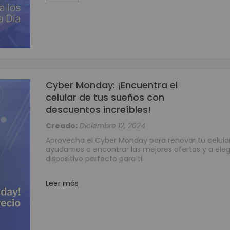
Reguladores
Baterías
Consumibles
Tarjetas PVC para Carnetización
Etiquetas Adhesivas
Etiquetas Textiles
Cyber Monday: ¡Encuentra el
Rollos de papel
celular de tus sueños con
Ribbons o Cintas
descuentos increíbles!
Brazaletes de Identificación
Creado:
Diciembre 12, 2024
Kits de Limpieza
Aprovecha el Cyber Monday para renovar tu celular
Soluciones Móviles
ayudamos a encontrar las mejores ofertas y a elegi
Terminales Móviles
dispositivo perfecto para ti.
Impresoras Portátiles
Punto de Venta POS
Leer más
Cajones Monederos
Balanzas
Pole Display o Visualizador de precios