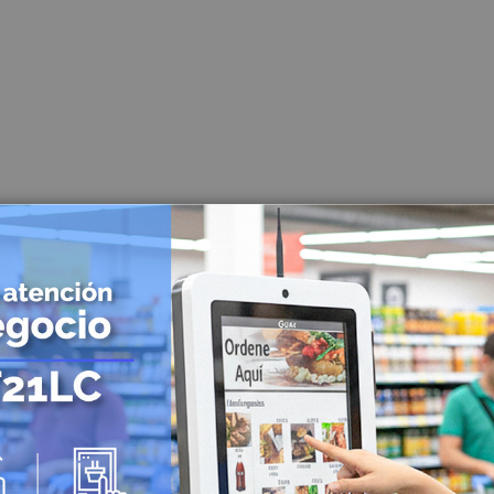
Lector de Código de Barras
Lector de Código de barras de mano
Lector de Código de barras Inalámbricos
Lector de Código de barras de mesa
Lector de Código de barras empotrables
Mini PC
Combos POS
Energía Solar
Controladoras
Paneles Solares
Baterías Solares
Inversores Solares
UPS Solares
Identificación y Marcación
Impresoras de Carnet
Impresoras de Etiquetas
Impresoras de etiquetas para escritorio