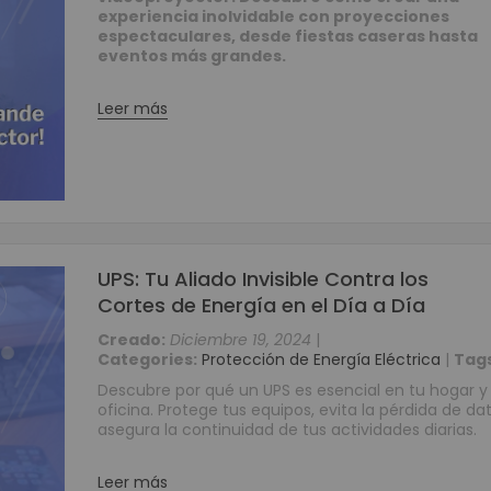
experiencia inolvidable con proyecciones
Grabadores Análogo - Penta hibrido HD
espectaculares, desde fiestas caseras hasta
Grabadores IP - NVR
eventos más grandes.
Grabadores Móviles
Leer más
Circuito cerrado de televisión - Cámaras (CCTV)
Cámaras Análogas 4 en 1 HD
Cámaras IP
Cámaras Móviles
Cámaras PTZ
Cámaras Wifi
UPS: Tu Aliado Invisible Contra los
Accesorios para CCTV
Cortes de Energía en el Día a Día
WIFI
Creado:
Diciembre 19, 2024
|
Paneles
Categories:
Protección de Energía Eléctrica
|
Tags
Domótica y Automatización
Descubre por qué un UPS es esencial en tu hogar y
Protección de Energía
oficina. Protege tus equipos, evita la pérdida de da
asegura la continuidad de tus actividades diarias.
Inversores
UPS
Leer más