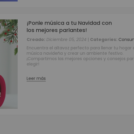
Periféricos POS
Digitalizador de Firmas
Cajas Registradoras
¡Ponle música a tu Navidad con
los mejores parlantes!
Llamadores
Teclados Programables
Creado:
Diciembre 05, 2024
|
Categories:
Consu
Lectores de Banda Magnética
Encuentra el altavoz perfecto para llenar tu hogar 
música navideña y crear un ambiente festivo.
Impresoras para Punto de Venta POS
¡Compartimos las mejores opciones y consejos pa
Impresoras Matriz de Punto
elegir!
Impresoras para Kioscos y Mecanismos
Impresoras Térmicas
Leer más
Contadoras y Detectoras de Dinero
Contadora Discriminadora y Detectora de Billetes
Contadora De Monedas
Detectores de Billetes
Equipos para punto de venta (POS)
Monitores Touch