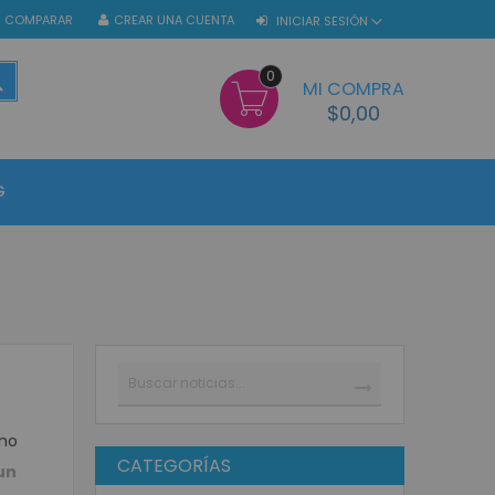
COMPARAR
CREAR UNA CUENTA
INICIAR SESIÓN
0
BUSCAR
MI COMPRA
$0,00
G
Buscar
BUSCAR
mo
CATEGORÍAS
un