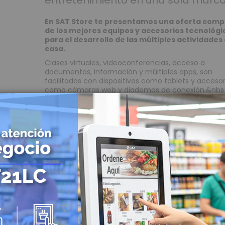
entretenimiento en una sola marc
Lector de Código de Barras
Lector de Código de barras de mano
En SAT Store te presentamos una oferta comp
Lector de Código de barras Inalámbricos
de los mejores equipos y accesorios tecnológi
para el desarrollo de las múltiples actividade
Lector de Código de barras de mesa
casa.
Lector de Código de barras empotrables
Clases virtuales, videoconferencias, acceso a
Mini PC
documentos, información y múltiples apps, son
facilitadas con dispositivos como tablets y accesor
Combos POS
como cámaras web y diademas de conexión.&nbs
Energía Solar
Controladoras
Leer más
Paneles Solares
Baterías Solares
Inversores Solares
Soluciones de impresión fuera de
UPS Solares
la oficina que debes considerar
Identificación y Marcación
Creado:
Abril 06, 2021
|
Categories:
Impresoras Mó
Impresoras de Carnet
Tags:
impresora para tickets
,
impresora movil
,
impresora de etiquetas
Impresoras de Etiquetas
|
Autor:
Dusat POS
Impresoras de etiquetas para escritorio
El trabajo se traslada a espacios fuera de la oficina,