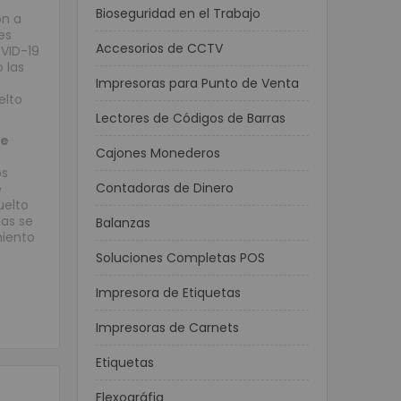
Bioseguridad en el Trabajo
ón a
es
Accesorios de CCTV
VID-19
 las
Impresoras para Punto de Venta
elto
Lectores de Códigos de Barras
de
Cajones Monederos
os
Contadoras de Dinero
e
uelto
las se
Balanzas
miento
Soluciones Completas POS
Impresora de Etiquetas
Impresoras de Carnets
Etiquetas
Flexográfia