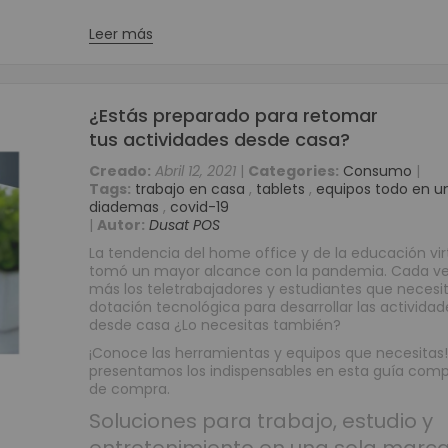
Periféricos POS
Leer más
Digitalizador de Firmas
Cajas Registradoras
Llamadores
¿Estás preparado para retomar
Teclados Programables
tus actividades desde casa?
Lectores de Banda Magnética
Creado:
Abril 12, 2021
|
Categories:
Consumo
|
Impresoras para Punto de Venta POS
Tags:
trabajo en casa
,
tablets
,
equipos todo en 
Impresoras Matriz de Punto
diademas
,
covid-19
|
Autor:
Dusat POS
Impresoras para Kioscos y Mecanismos
La tendencia del home office y de la educación vir
Impresoras Térmicas
tomó un mayor alcance con la pandemia. Cada ve
Contadoras y Detectoras de Dinero
más los teletrabajadores y estudiantes que necesi
dotación tecnológica para desarrollar las actividad
Contadora Discriminadora y Detectora de Billetes
desde casa ¿Lo necesitas también?
Contadora De Monedas
¡Conoce las herramientas y equipos que necesitas
Detectores de Billetes
presentamos los indispensables en esta guía comp
de compra.
Equipos para punto de venta (POS)
Soluciones para trabajo, estudio y
Monitores Touch