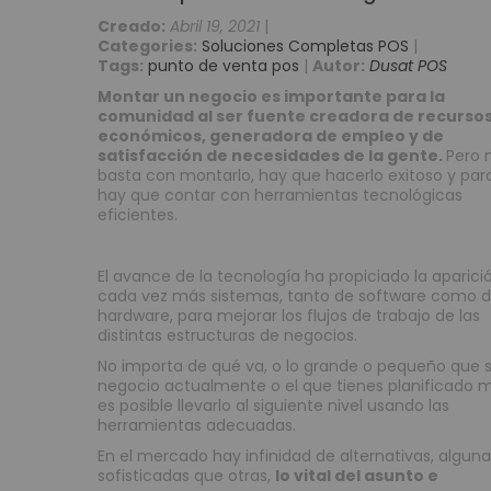
Reguladores
Creado:
Abril 19, 2021
|
Baterías
Categories:
Soluciones Completas POS
|
Consumibles
Tags:
punto de venta pos
|
Autor:
Dusat POS
Tarjetas PVC para Carnetización
Montar un negocio es importante para la
comunidad al ser fuente creadora de recurso
Etiquetas Adhesivas
económicos, generadora de empleo y de
Etiquetas Textiles
satisfacción de necesidades de la gente.
Pero 
basta con montarlo, hay que hacerlo exitoso y para
Rollos de papel
hay que contar con herramientas tecnológicas
Ribbons o Cintas
eficientes.
Brazaletes de Identificación
Kits de Limpieza
El avance de la tecnología ha propiciado la aparici
cada vez más sistemas, tanto de software como 
Soluciones Móviles
hardware, para mejorar los flujos de trabajo de las
Terminales Móviles
distintas estructuras de negocios.
Impresoras Portátiles
No importa de qué va, o lo grande o pequeño que 
negocio actualmente o el que tienes planificado 
Punto de Venta POS
es posible llevarlo al siguiente nivel usando las
Cajones Monederos
herramientas adecuadas.
Balanzas
En el mercado hay infinidad de alternativas, algun
sofisticadas que otras,
lo vital del asunto e
Pole Display o Visualizador de precios