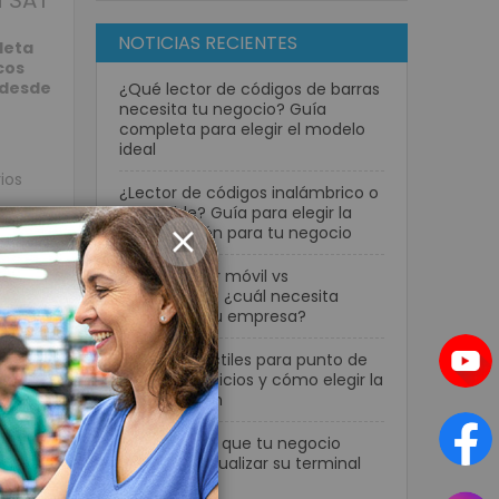
a SAT
NOTICIAS RECIENTES
leta
cos
s desde
¿Qué lector de códigos de barras
necesita tu negocio? Guía
completa para elegir el modelo
ideal
ios
¿Lector de códigos inalámbrico o
con cable? Guía para elegir la
mejor opción para tu negocio
CLOSE
Computador móvil vs
smartphone: ¿cuál necesita
realmente tu empresa?
Pantallas táctiles para punto de
venta: beneficios y cómo elegir la
mejor opción
viles
|
7 señales de que tu negocio
necesita actualizar su terminal
POS