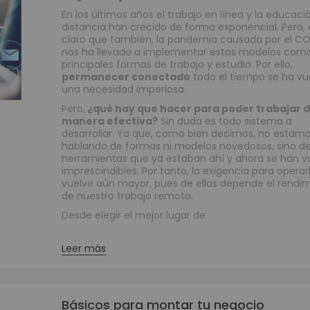
En los últimos años el trabajo en línea y la educaci
Grabadores Análogo - Penta hibrido HD
distancia han crecido de forma exponencial. Pero, 
Grabadores IP - NVR
claro que también, la pandemia causada por el CO
nos ha llevado a implementar estos modelos como
Grabadores Móviles
principales formas de trabajo y estudio. Por ello,
Circuito cerrado de televisión - Cámaras (CCTV)
permanecer conectado
todo el tiempo se ha vu
una necesidad imperiosa.
Cámaras Análogas 4 en 1 HD
Cámaras IP
Pero,
¿qué hay que hacer para poder trabajar 
manera efectiva?
Sin duda es todo sistema a
Cámaras Móviles
desarrollar. Ya que, como bien decimos, no estam
Cámaras PTZ
hablando de formas ni modelos novedosos, sino d
herramientas que ya estaban ahí y ahora se han v
Cámaras Wifi
imprescindibles. Por tanto, la exigencia para operar
Accesorios para CCTV
vuelve aún mayor, pues de ellas depende el rendi
de nuestro trabajo remoto.
WIFI
Desde elegir el mejor lugar de
Paneles
Domótica y Automatización
Leer más
Protección de Energía
Inversores
UPS
Básicos para montar tu negocio