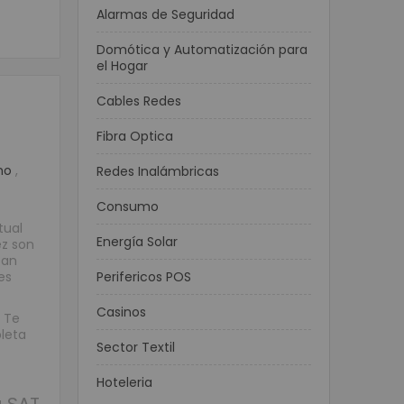
Alarmas de Seguridad
Domótica y Automatización para
el Hogar
Cables Redes
Fibra Optica
uno
,
Redes Inalámbricas
Consumo
tual
Energía Solar
z son
tan
es
Perifericos POS
Casinos
! Te
leta
Sector Textil
Hoteleria