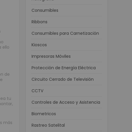
Consumibles
Ribbons
s
Consumibles para Carnetización
no
Kioscos
 ello
Impresoras Móviles
Protección de Energía Eléctrica
ón de
Circuito Cerrado de Televisión
de
CCTV
sea tu
Controles de Acceso y Asistencia
montar,
Biometricos
as más
Rastreo Satelital