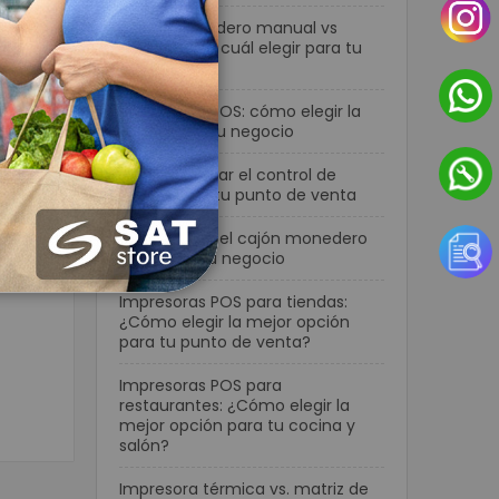
o y la
Cajón monedero manual vs
que,
automático: cuál elegir para tu
ra de
negocio
resión
Terminales POS: cómo elegir la
mejor para tu negocio
e.
Cómo mejorar el control de
n
efectivo en tu punto de venta
Cómo elegir el cajón monedero
ideal para tu negocio
lgo más
a el
Impresoras POS para tiendas:
e
¿Cómo elegir la mejor opción
para tu punto de venta?
Impresoras POS para
restaurantes: ¿Cómo elegir la
mejor opción para tu cocina y
salón?
Impresora térmica vs. matriz de