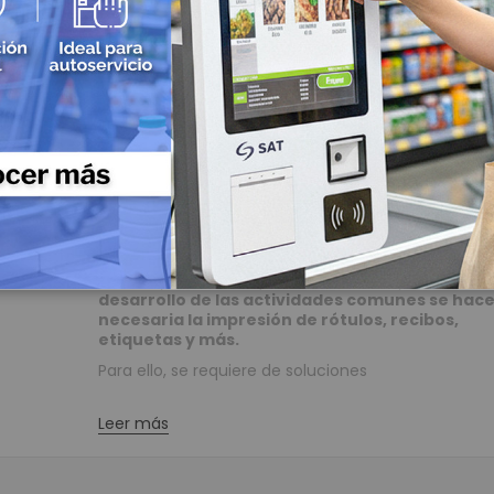
Impresoras de etiquetas industriales
especialmente con el auge del comercio electrónic
atención de las necesidades de los consumidores 
Impresoras de etiquetas semi industriales
cada vez más demandan productos y servicios fue
Impresoras para Manillas
tiendas físicas. Esto hace de las soluciones de imp
una necesidad más frecuente.
Accesorios para Impresoras de Etiquetas
Te contamos qué son, para qué sirven y unas
Cableado y Conectividad
recomendaciones para que elijas conscientement
Cableado Estructurado
Soluciones de impresión para quie
Cable UTP Categoría 5
trabaja fuera de oficina
Patch Cord
Cable UTP Categoría 6
Trabajar fuera de la oficina se ha convertido en a
común y necesario que antes de la coyuntura.
Par
Cable UTP Categoría 7
desarrollo de las actividades comunes se hac
Conectividad Inalámbrica
necesaria la impresión de rótulos, recibos,
etiquetas y más.
Access Point
Radio Enlaces
Para ello, se requiere de soluciones
Routers
Leer más
Switch
Cables Multimedia
Fibra Optica