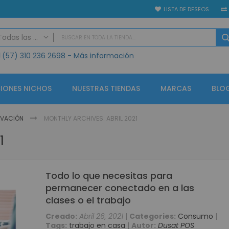
LISTA DE DESEOS
Todas las categorias
(57)
310 236 2698
- Más información
TODAS LAS CATEGORIAS
Seguridad Electrónica
Vídeo Porteros
IONES NICHOS
NUESTRAS TIENDAS
MARCAS
BLO
IP
Análogo
NOVACIÓN
MONTHLY ARCHIVES: ABRIL 2021
GPS
1
Alarmas
Controles de Acceso y Asistencia
Accesorios Control de Acceso
Todo lo que necesitas para
Lectores de Huella Biométricos
permanecer conectado en a las
CCTV KIT Soluciones
clases o el trabajo
CCTV Circuito Cerrado de Televisión
Creado:
Abril 26, 2021
|
Categories:
Consumo
|
Tags:
trabajo en casa
|
Autor:
Dusat POS
Circuito cerrado de televisión - Grabadores (CCTV)