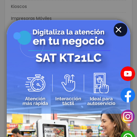
Kioscos
Impresoras Móviles
Protección de Energía Eléctrica
CLOSE
Circuito Cerrado de Televisión
CCTV
Controles de Acceso y Asistencia
Biometricos
Rastreo Satelital
Alarmas de Seguridad
Domótica y Automatización para el Hogar
Cables Redes