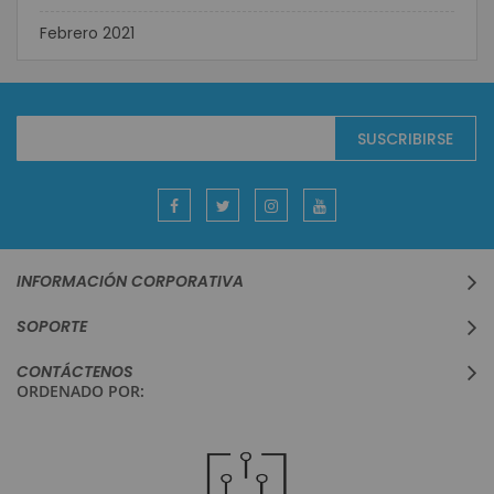
Febrero 2021
Suscríbase
SUSCRIBIRSE
al
boletín
informativo:
INFORMACIÓN CORPORATIVA
SOPORTE
CONTÁCTENOS
ORDENADO POR: