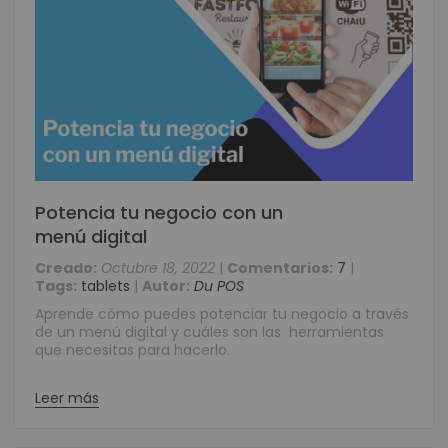
Potencia tu negocio con un
menú digital
Creado:
Octubre 18, 2022
|
Comentarios:
7
|
Tags:
tablets
|
Autor:
Du POS
Aprende cómo puedes potenciar tu negocio a través
de un menú digital y cuáles son las herramientas
que necesitas para hacerlo.
Leer más