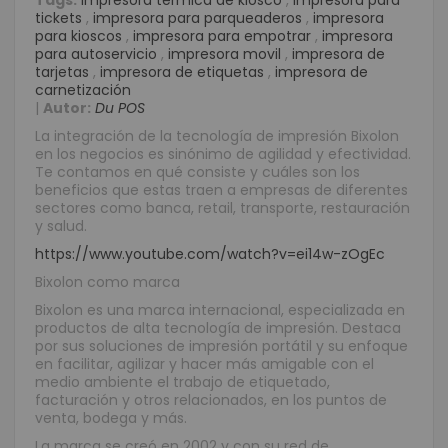
Tags:
impresora térmica de kiosco
,
impresora para
tickets
,
impresora para parqueaderos
,
impresora
para kioscos
,
impresora para empotrar
,
impresora
para autoservicio
,
impresora movil
,
impresora de
tarjetas
,
impresora de etiquetas
,
impresora de
carnetización
|
Autor:
Du POS
La integración de la tecnología de impresión Bixolon
en los negocios es sinónimo de agilidad y efectividad.
Te contamos en qué consiste y cuáles son los
beneficios que estas traen a empresas de diferentes
sectores como banca, retail, transporte, restauración
y salud.
https://www.youtube.com/watch?v=ei14w-zOgEc
Bixolon como marca
Bixolon es una marca internacional, especializada en
productos de alta tecnología de impresión. Destaca
por sus soluciones de impresión portátil y su enfoque
en facilitar, agilizar y hacer más amigable con el
medio ambiente el trabajo de etiquetado,
facturación y otros relacionados, en los puntos de
venta, bodega y más.
La marca se creó en 2002 y con su red de