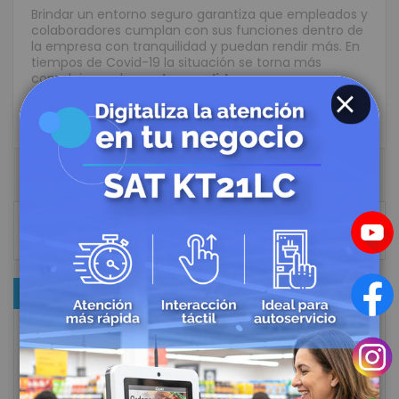
Brindar un entorno seguro garantiza que empleados y
colaboradores cumplan con sus funciones dentro de
la empresa con tranquilidad y puedan rendir más. En
tiempos de Covid-19 la situación se torna más
compleja, por lo que
las medidas y pro
Leer más
CLOSE
Buscar
BUSC
CATEGORÍAS
Bioseguridad en el Trabajo
Accesorios de CCTV