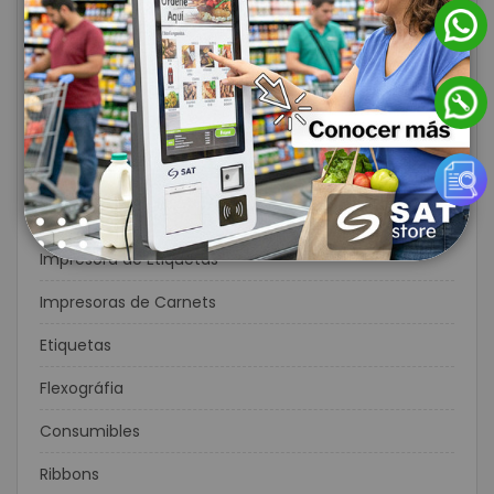
Impresoras para Punto de Venta
Lectores de Códigos de Barras
Cajones Monederos
Contadoras de Dinero
Balanzas
Soluciones Completas POS
Impresora de Etiquetas
Impresoras de Carnets
Etiquetas
Flexográfia
Consumibles
Ribbons