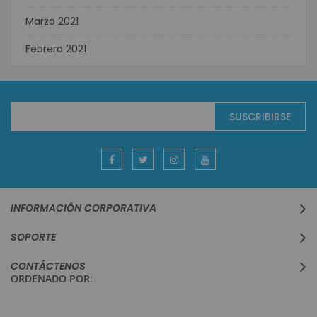
Marzo 2021
Febrero 2021
Suscríbase
SUSCRIBIRSE
al
boletín
informativo:
INFORMACIÓN CORPORATIVA
SOPORTE
CONTÁCTENOS
ORDENADO POR: