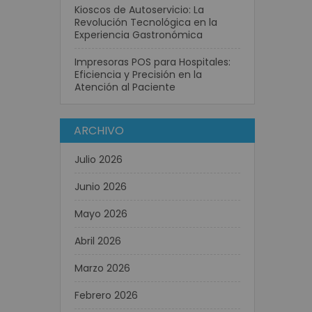
Kioscos de Autoservicio: La
Revolución Tecnológica en la
Experiencia Gastronómica
Impresoras POS para Hospitales:
Eficiencia y Precisión en la
Atención al Paciente
ARCHIVO
Julio 2026
Junio 2026
Mayo 2026
Abril 2026
Marzo 2026
Febrero 2026