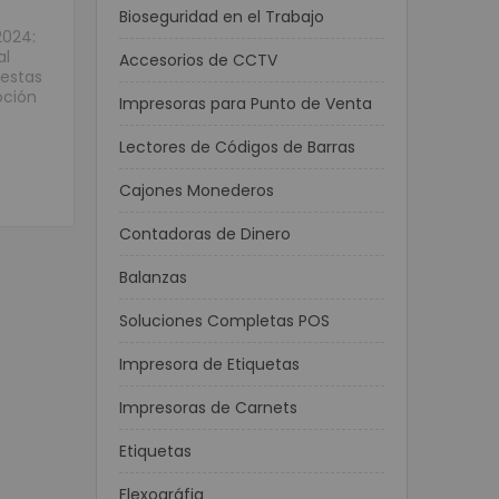
Bioseguridad en el Trabajo
2024:
al
Accesorios de CCTV
uestas
oción
Impresoras para Punto de Venta
Lectores de Códigos de Barras
Cajones Monederos
Contadoras de Dinero
Balanzas
Soluciones Completas POS
Impresora de Etiquetas
Impresoras de Carnets
Etiquetas
Flexográfia