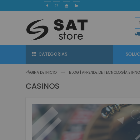
Ir
al
contenido
CATEGORIAS
SOLUC
PÁGINA DE INICIO
BLOG | APRENDE DE TECNOLOGÍA E IN
CASINOS