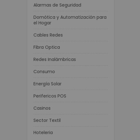
Alarmas de Seguridad
Domótica y Automatización para
el Hogar
Cables Redes
Fibra Optica
Redes Inalámbricas
Consumo
Energía Solar
Perifericos POS
Casinos
Sector Textil
Hoteleria