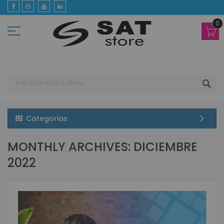
Ir
al
contenido
0
BUS
Categorias
MONTHLY ARCHIVES: DICIEMBRE
2022