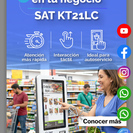
Rastreo Satelital
Alarmas de Seguridad
Domótica y Automatización para el Hogar
Cables Redes
Fibra Optica
Redes Inalámbricas
Consumo
Energía Solar
Perifericos POS
Casinos
Sector Textil