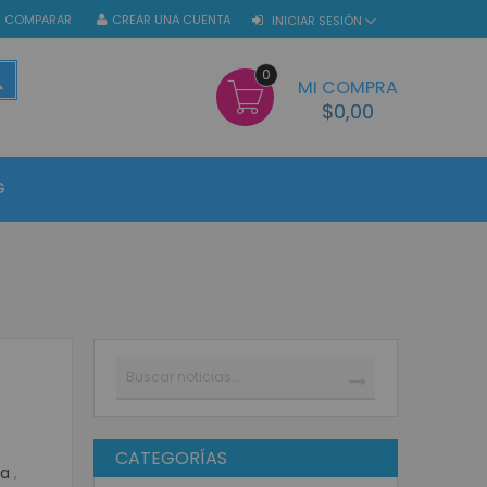
COMPARAR
CREAR UNA CUENTA
INICIAR SESIÓN
0
BUSCAR
MI COMPRA
$0,00
G
Buscar
BUSCAR
CATEGORÍAS
ca
,