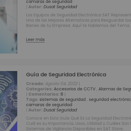
camaras de seguridad
Grabadores Análogo - Penta hibrido HD
|
Autor:
Dusat Seguridad
Grabadores IP - NVR
Los Equipos de Seguridad Electrónica SAT Represen
Una de las Mejores Alternativas para Resguardar los
Grabadores Móviles
Bienes de tu Empresa. Aquí te Hablamos del Tema.
Circuito cerrado de televisión - Cámaras (CCTV)
Cámaras Análogas 4 en 1 HD
Leer más
Cámaras IP
Cámaras Móviles
Cámaras PTZ
Cámaras Wifi
Guía de Seguridad Electrónica
Accesorios para CCTV
Creado:
Agosto 04, 2022
|
WIFI
Categories:
Accesorios de CCTV
,
Alarmas de Seg
Paneles
|
Comentarios:
8
|
Tags:
sistemas de seguridad
,
seguridad electróni
Domótica y Automatización
camaras de seguridad
Protección de Energía
|
Autor:
Dusat Seguridad
Inversores
Conoce en Esta Guía Qué Es La Seguridad Electróni
Cuál es su Importancia, Usos, Utilidad y Cuáles Son 
UPS
Sistemas de Vigilancia Disponibles en SAT Store.