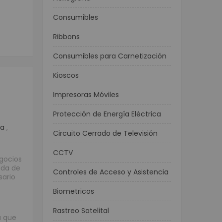
Consumibles
Ribbons
Consumibles para Carnetización
Kioscos
Impresoras Móviles
Protección de Energía Eléctrica
ca
,
Circuito Cerrado de Televisión
CCTV
egocios
uda de
Controles de Acceso y Asistencia
sario
Biometricos
Rastreo Satelital
a que