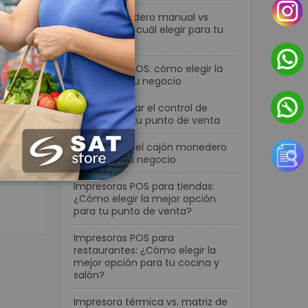
Cajón monedero manual vs
automático: cuál elegir para tu
negocio
Terminales POS: cómo elegir la
mejor para tu negocio
uridad
s de
Cómo mejorar el control de
efectivo en tu punto de venta
Cómo elegir el cajón monedero
 una
ideal para tu negocio
Impresoras POS para tiendas:
¿Cómo elegir la mejor opción
para tu punto de venta?
Impresoras POS para
restaurantes: ¿Cómo elegir la
mejor opción para tu cocina y
salón?
Impresora térmica vs. matriz de