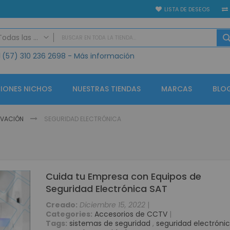
LISTA DE DESEOS
Todas las categorias
(57)
310 236 2698
- Más información
TODAS LAS CATEGORIAS
Seguridad Electrónica
Vídeo Porteros
IONES NICHOS
NUESTRAS TIENDAS
MARCAS
BLO
IP
Análogo
NOVACIÓN
SEGURIDAD ELECTRÓNICA
GPS
Alarmas
Controles de Acceso y Asistencia
Accesorios Control de Acceso
Cuida tu Empresa con Equipos de
Lectores de Huella Biométricos
Seguridad Electrónica SAT
CCTV KIT Soluciones
Creado:
Diciembre 15, 2022
|
CCTV Circuito Cerrado de Televisión
Categories:
Accesorios de CCTV
|
Tags:
sistemas de seguridad
,
seguridad electróni
Circuito cerrado de televisión - Grabadores (CCTV)