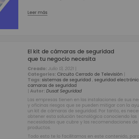
Reguladores
Baterías
Leer más
Consumibles
Tarjetas PVC para Carnetización
Etiquetas Adhesivas
Etiquetas Textiles
El kit de cámaras de seguridad
Rollos de papel
que tu negocio necesita
Ribbons o Cintas
Creado:
Julio 13, 2021
|
Brazaletes de Identificación
Categories:
Circuito Cerrado de Televisión
|
Kits de Limpieza
Tags:
sistemas de seguridad
,
seguridad electróni
camaras de seguridad
Soluciones Móviles
|
Autor:
Dusat Seguridad
Terminales Móviles
Las empresas tienen en las instalaciones de sus n
Impresoras Portátiles
y oficinas riesgos que se pueden mitigar con la ay
Punto de Venta POS
un kit de cámaras de seguridad. Por tanto, es nece
obtener esta solución tecnológica conociendo las
Cajones Monederos
necesidades que cubre y las recomendaciones de
Balanzas
productos.
Pole Display o Visualizador de precios
Todo esto te lo facilitamos en este contenido, par