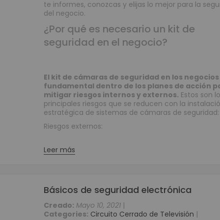
te informes, conozcas y elijas lo mejor para la segu
Periféricos POS
del negocio.
Digitalizador de Firmas
¿Por qué es necesario un kit de
Cajas Registradoras
seguridad en el negocio?
Llamadores
Teclados Programables
Lectores de Banda Magnética
El kit de cámaras de seguridad en los negocios
fundamental dentro de los planes de acción p
Impresoras para Punto de Venta POS
mitigar riesgos internos y externos.
Estos son l
Impresoras Matriz de Punto
principales riesgos que se reducen con la instalaci
estratégica de sistemas de cámaras de seguridad
Impresoras para Kioscos y Mecanismos
Riesgos externos:
Impresoras Térmicas
Contadoras y Detectoras de Dinero
Leer más
Contadora Discriminadora y Detectora de Billetes
Contadora De Monedas
Detectores de Billetes
Básicos de seguridad electrónica
Equipos para punto de venta (POS)
Creado:
Mayo 10, 2021
|
Monitores Touch
Categories:
Circuito Cerrado de Televisión
|