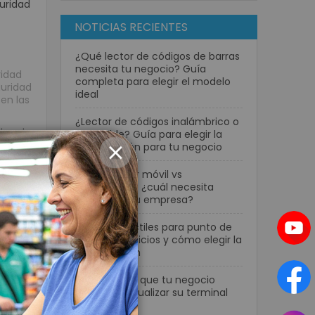
uridad
NOTICIAS RECIENTES
¿Qué lector de códigos de barras
necesita tu negocio? Guía
vidad
completa para elegir el modelo
guridad
ideal
en las
¿Lector de códigos inalámbrico o
ad cada
con cable? Guía para elegir la
a la
mejor opción para tu negocio
CLOSE
o que
Computador móvil vs
smartphone: ¿cuál necesita
realmente tu empresa?
odamos
ología
Pantallas táctiles para punto de
lmente
venta: beneficios y cómo elegir la
mejor opción
7 señales de que tu negocio
necesita actualizar su terminal
POS