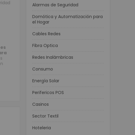
ridad
Alarmas de Seguridad
Domótica y Automatización para
el Hogar
Cables Redes
Fibra Optica
 es
ara
Redes Inalámbricas
os
ón
:
Consumo
Energía Solar
Perifericos POS
Casinos
Sector Textil
Hoteleria