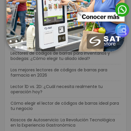
Impresora térmica vs. matriz de puntos: ¿Cuál es la
inversión correcta para tu negocio?
Impresoras POS: ¿Cómo elegir la herramienta que
acelerará tu punto de venta?
Errores comunes al implementar lectores de códigos
de barras (y cómo evitarlos)
Lectores de códigos de barras para inventarios y
bodegas: ¿Cómo elegir tu aliado ideal?
Los mejores lectores de códigos de barras para
farmacia en 2026
Lector 1D vs. 2D: ¿Cuál necesita realmente tu
operación hoy?
Cómo elegir el lector de códigos de barras ideal para
tu negocio
Kioscos de Autoservicio: La Revolución Tecnológica
en la Experiencia Gastronómica