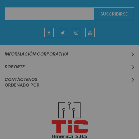
Suscríbase
SUSCRIBIRSE
al
boletín
informativo:
INFORMACIÓN CORPORATIVA
SOPORTE
CONTÁCTENOS
ORDENADO POR: