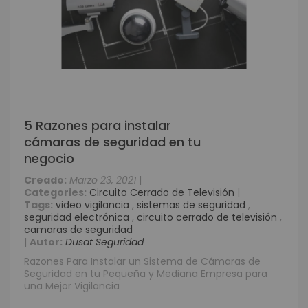
5 Razones para instalar
cámaras de seguridad en tu
negocio
Creado:
Marzo 23, 2021
|
Categories:
Circuito Cerrado de Televisión
|
Tags:
video vigilancia
,
sistemas de seguridad
,
seguridad electrónica
,
circuito cerrado de televisión
,
camaras de seguridad
|
Autor:
Dusat Seguridad
Razones Para Instalar un Sistema de Cámaras de
Seguridad en tu Pequeña y Mediana Empresa para
una Mejor Vigilancia