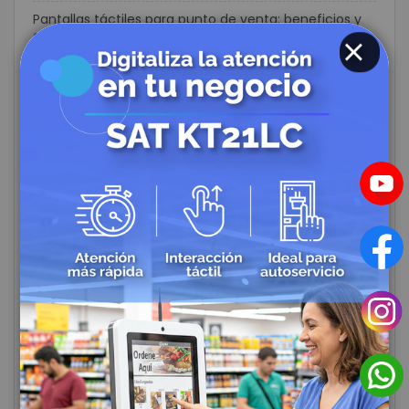
Pantallas táctiles para punto de venta: beneficios y
cómo elegir la mejor opción
7 señales de que tu negocio necesita actualizar su
CLOSE
terminal POS
Cajón monedero manual vs automático: cuál elegir
para tu negocio
Terminales POS: cómo elegir la mejor para tu
negocio
Cómo mejorar el control de efectivo en tu punto de
venta
Cómo elegir el cajón monedero ideal para tu negocio
Impresoras POS para tiendas: ¿Cómo elegir la mejor
opción para tu punto de venta?
Impresoras POS para restaurantes: ¿Cómo elegir la
mejor opción para tu cocina y salón?