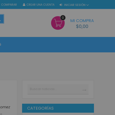
COMPARAR
CREAR UNA CUENTA
INICIAR SESIÓN
0
BUSCAR
MI COMPRA
$0,00
G
Buscar
BUSCAR
Gomez
CATEGORÍAS
as