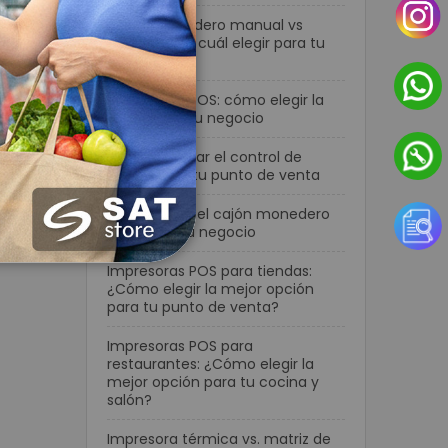
Cajón monedero manual vs
automático: cuál elegir para tu
negocio
Terminales POS: cómo elegir la
mejor para tu negocio
Cómo mejorar el control de
efectivo en tu punto de venta
Cómo elegir el cajón monedero
ideal para tu negocio
Impresoras POS para tiendas:
¿Cómo elegir la mejor opción
para tu punto de venta?
Impresoras POS para
restaurantes: ¿Cómo elegir la
mejor opción para tu cocina y
salón?
Impresora térmica vs. matriz de