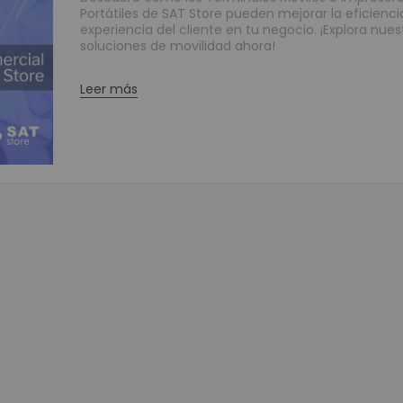
Portátiles de SAT Store pueden mejorar la eficiencia
Grabadores Análogo - Penta hibrido HD
experiencia del cliente en tu negocio. ¡Explora nues
Grabadores IP - NVR
soluciones de movilidad ahora!
Grabadores Móviles
Leer más
Circuito cerrado de televisión - Cámaras (CCTV)
Cámaras Análogas 4 en 1 HD
Cámaras IP
Cámaras Móviles
Cámaras PTZ
Cámaras Wifi
Accesorios para CCTV
WIFI
Paneles
Domótica y Automatización
Protección de Energía
Inversores
UPS