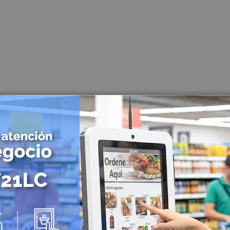
Lector de Código de Barras
Lector de Código de barras de mano
Lector de Código de barras Inalámbricos
Lector de Código de barras de mesa
Lector de Código de barras empotrables
Mini PC
Combos POS
Energía Solar
Controladoras
Paneles Solares
Baterías Solares
Inversores Solares
UPS Solares
Identificación y Marcación
Impresoras de Carnet
Impresoras de Etiquetas
Impresoras de etiquetas para escritorio