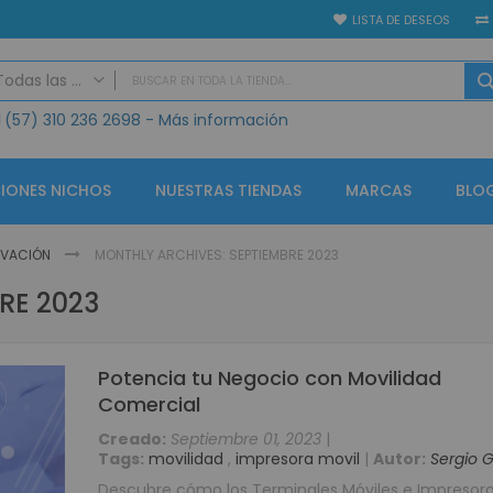
LISTA DE DESEOS
Todas las categorias
(57)
310 236 2698
- Más información
TODAS LAS CATEGORIAS
Seguridad Electrónica
Vídeo Porteros
IONES NICHOS
NUESTRAS TIENDAS
MARCAS
BLO
IP
Análogo
NOVACIÓN
MONTHLY ARCHIVES: SEPTIEMBRE 2023
GPS
RE 2023
Alarmas
Controles de Acceso y Asistencia
Accesorios Control de Acceso
Potencia tu Negocio con Movilidad
Lectores de Huella Biométricos
Comercial
CCTV KIT Soluciones
Creado:
Septiembre 01, 2023
|
CCTV Circuito Cerrado de Televisión
Tags:
movilidad
,
impresora movil
|
Autor:
Sergio 
Circuito cerrado de televisión - Grabadores (CCTV)
Descubre cómo los Terminales Móviles e Impresor