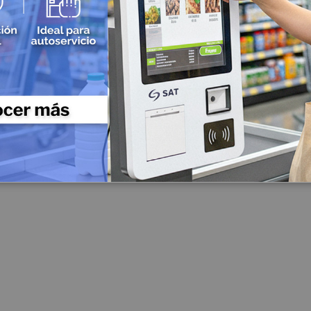
Impresoras de etiquetas industriales
Impresoras de etiquetas semi industriales
Impresoras para Manillas
Accesorios para Impresoras de Etiquetas
Cableado y Conectividad
Cableado Estructurado
Cable UTP Categoría 5
Patch Cord
Cable UTP Categoría 6
Cable UTP Categoría 7
Conectividad Inalámbrica
Access Point
Radio Enlaces
Routers
Switch
Cables Multimedia
Fibra Optica