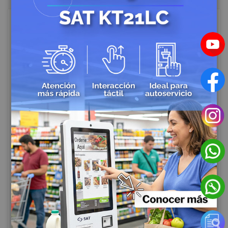
Impresoras Semi industriales:
¿En dónde las podemos usar?
Creado:
Octubre 04, 2022
|
Categories:
Impresoras para Punto de Venta
|
Comentarios:
16
|