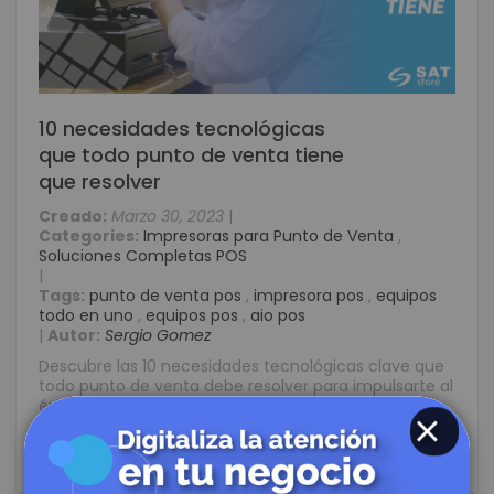
10 necesidades tecnológicas
que todo punto de venta tiene
que resolver
Creado:
Marzo 30, 2023
|
Categories:
Impresoras para Punto de Venta
,
Soluciones Completas POS
|
Tags:
punto de venta pos
,
impresora pos
,
equipos
todo en uno
,
equipos pos
,
aio pos
|
Autor:
Sergio Gomez
Descubre las 10 necesidades tecnológicas clave que
todo punto de venta debe resolver para impulsarte al
éxito.
CLOSE
Leer más