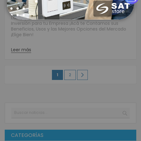
Tags:
tecnología
,
impresora para tickets
|
Autor:
SAT Store
Las Impresoras Semi Industriales Son una Gran
Inversión para tu Empresa ¡Acá te Contamos sus
Beneficios, Usos y las Mejores Opciones del Mercado
¡Elige Bien!
Leer más
Página
Estás
Página
Página
Siguiente
1
2
leyendo
la
página
Buscar
BUSC
CATEGORÍAS