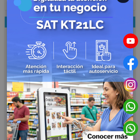
CLOSE
CATEGORÍAS
Bioseguridad en el Trabajo
Accesorios de CCTV
Impresoras para Punto de Venta
Lectores de Códigos de Barras
Cajones Monederos
Contadoras de Dinero
Balanzas
Soluciones Completas POS
Impresora de Etiquetas