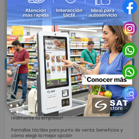
Perifericos POS
Casinos
Sector Textil
Hoteleria
NOTICIAS RECIENTES
¿Qué lector de códigos de barras necesita tu
negocio? Guía completa para elegir el modelo ideal
¿Lector de códigos inalámbrico o con cable? Guía
para elegir la mejor opción para tu negocio
Computador móvil vs smartphone: ¿cuál necesita
realmente tu empresa?
Pantallas táctiles para punto de venta: beneficios y
cómo elegir la mejor opción