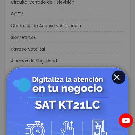
Circuito Cerrado de Televisión
CCTV
Controles de Acceso y Asistencia
Biometricos
Rastreo Satelital
Alarmas de Seguridad
Domótica y Automatización para el Hogar
CLOSE
Cables Redes
Fibra Optica
Redes Inalámbricas
Consumo
Energía Solar