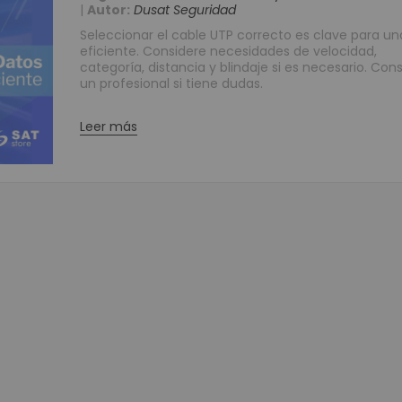
|
Autor:
Dusat Seguridad
Grabadores Análogo - Penta hibrido HD
Seleccionar el cable UTP correcto es clave para un
Grabadores IP - NVR
eficiente. Considere necesidades de velocidad,
categoría, distancia y blindaje si es necesario. Con
Grabadores Móviles
un profesional si tiene dudas.
Circuito cerrado de televisión - Cámaras (CCTV)
Cámaras Análogas 4 en 1 HD
Leer más
Cámaras IP
Cámaras Móviles
Cámaras PTZ
Cámaras Wifi
Accesorios para CCTV
WIFI
Paneles
Domótica y Automatización
Protección de Energía
Inversores
UPS