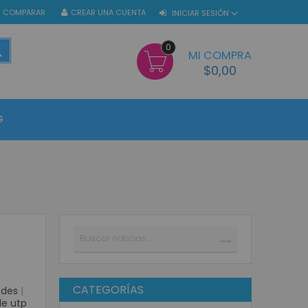
COMPARAR
CREAR UNA CUENTA
INICIAR SESIÓN
0
BUSCAR
MI COMPRA
$0,00
G
Buscar
BUSCAR
CATEGORÍAS
edes
|
le utp