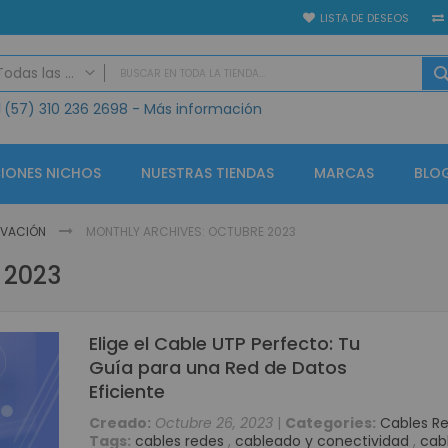
LISTA DE DESEOS
Todas las categorias
(57)
310 236 2698
- Más información
TODAS LAS CATEGORIAS
Seguridad Electrónica
Vídeo Porteros
IONES NICHOS
NUESTRAS TIENDAS
MARCAS
BLO
IP
Análogo
NOVACIÓN
MONTHLY ARCHIVES: OCTUBRE 2023
GPS
 2023
Alarmas
Controles de Acceso y Asistencia
Accesorios Control de Acceso
Elige el Cable UTP Perfecto: Tu
Lectores de Huella Biométricos
Guía para una Red de Datos
CCTV KIT Soluciones
Eficiente
CCTV Circuito Cerrado de Televisión
Creado:
Octubre 26, 2023
|
Categories:
Cables R
Tags:
cables redes
,
cableado y conectividad
,
cab
Circuito cerrado de televisión - Grabadores (CCTV)