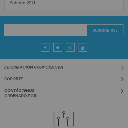
Febrero 2021
Suscríbase
SUSCRIBIRSE
al
boletín
informativo:
INFORMACIÓN CORPORATIVA
SOPORTE
CONTÁCTENOS
ORDENADO POR: