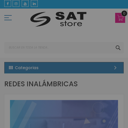
Ir
al
contenido
0
BUS
Categorias
REDES INALÁMBRICAS