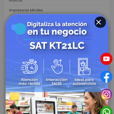
Kioscos
Impresoras Móviles
Protección de Energía Eléctrica
CLOSE
Circuito Cerrado de Televisión
CCTV
Controles de Acceso y Asistencia
Biometricos
Rastreo Satelital
Alarmas de Seguridad
Domótica y Automatización para el Hogar
Cables Redes
Fibra Optica