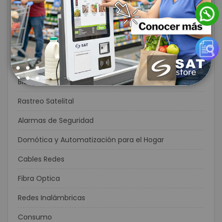
Protección de Energía Eléctrica
Circuito Cerrado de Televisión
CCTV
Controles de Acceso y Asistencia
Biometricos
Rastreo Satelital
Alarmas de Seguridad
Domótica y Automatización para el Hogar
Cables Redes
Fibra Optica
Redes Inalámbricas
Consumo