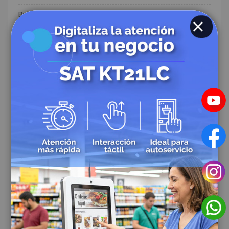
Balanzas
Soluciones Completas POS
CLOSE
Impresora de Etiquetas
Impresoras de Carnets
Etiquetas
Flexográfia
Consumibles
Ribbons
Consumibles para Carnetización
Kioscos
Impresoras Móviles