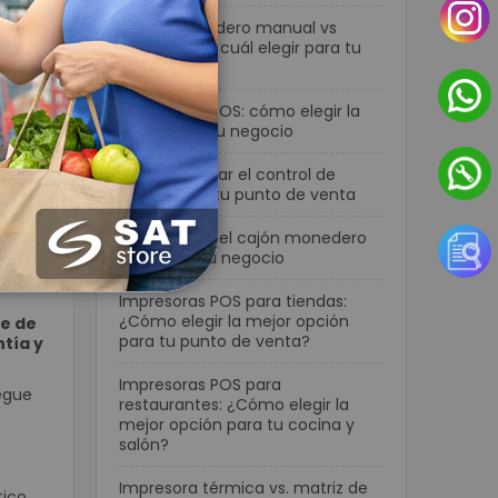
Cajón monedero manual vs
tos:
automático: cuál elegir para tu
negocio
gía
s y
Terminales POS: cómo elegir la
mejor para tu negocio
Cómo mejorar el control de
de
efectivo en tu punto de venta
Cómo elegir el cajón monedero
ideal para tu negocio
Impresoras POS para tiendas:
¿Cómo elegir la mejor opción
te de
para tu punto de venta?
tía y
Impresoras POS para
iegue
restaurantes: ¿Cómo elegir la
mejor opción para tu cocina y
salón?
Impresora térmica vs. matriz de
ico.