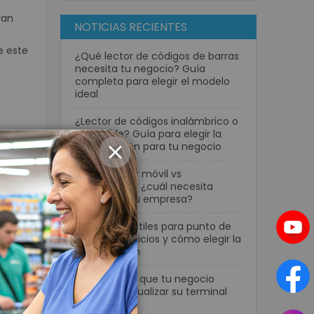
ran
NOTICIAS RECIENTES
e este
¿Qué lector de códigos de barras
necesita tu negocio? Guía
completa para elegir el modelo
ideal
¿Lector de códigos inalámbrico o
con cable? Guía para elegir la
mejor opción para tu negocio
CLOSE
Computador móvil vs
as),
smartphone: ¿cuál necesita
realmente tu empresa?
Pantallas táctiles para punto de
venta: beneficios y cómo elegir la
mejor opción
 suma
7 señales de que tu negocio
necesita actualizar su terminal
POS