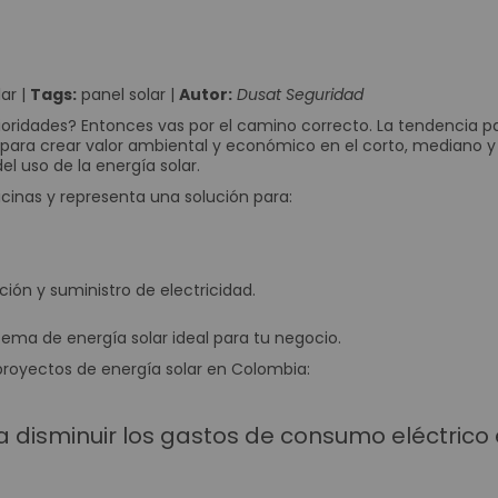
Reguladores
Baterías
Consumibles
lar
|
Tags:
panel solar
|
Autor:
Dusat Seguridad
Tarjetas PVC para Carnetización
rioridades? Entonces vas por el camino correcto. La tendencia pa
Etiquetas Adhesivas
 para crear valor ambiental y económico en el corto, mediano y
Etiquetas Textiles
el uso de la energía solar.
Rollos de papel
icinas y representa una solución para:
Ribbons o Cintas
Brazaletes de Identificación
Kits de Limpieza
ación y suministro de electricidad.
Soluciones Móviles
Terminales Móviles
tema de energía solar ideal para tu negocio.
Impresoras Portátiles
proyectos de energía solar en Colombia:
Punto de Venta POS
Cajones Monederos
 disminuir los gastos de consumo eléctrico
Balanzas
Pole Display o Visualizador de precios