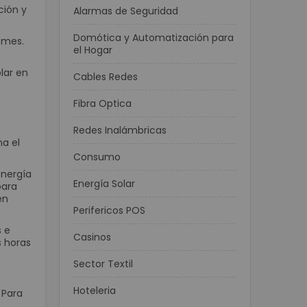
ción y
Alarmas de Seguridad
Domótica y Automatización para
 mes.
el Hogar
lar en
Cables Redes
Fibra Optica
Redes Inalámbricas
ma el
Consumo
energía
Energía Solar
para
en
Perifericos POS
s e
Casinos
s horas
Sector Textil
Hoteleria
 Para