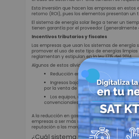
Esta inversión que hacen las empresas en estos e
retorno (ROI), pues los elementos presentan un t
El sistema de energía solar llega a tener un tiem
tienen garantía por el proveedor (generalmente
Incentivos tributarios y fiscales
Las empresas que usan los sistemas de energía so
promover el uso de este tipo de energías limpias 
reglamentan y estipulan en la
ley 1715 del 2014
.
Algunos de estos alivios tributarios y fiscales son:
Reducción en la base gravable para el i
Ingresos bajo el esquema de créditos de
por la venta de la energía solar excedente a
Los equipos, maquinaria, elementos y ser
convencionales están exentos del IVA.
A la reducción en gastos, se suma la disminución
empresas a ser más sostenibles y respetuosas co
reputación a las marcas, entre los consumidores 
¿Cuál sistema es el ideal para i