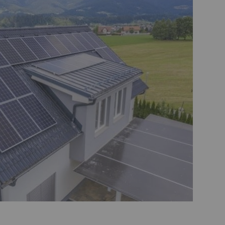
Grabadores Análogo - Penta hibrido HD
Grabadores IP - NVR
Grabadores Móviles
Circuito cerrado de televisión - Cámaras (CCTV)
Cámaras Análogas 4 en 1 HD
Cámaras IP
Cámaras Móviles
Cámaras PTZ
Cámaras Wifi
Accesorios para CCTV
WIFI
Paneles
Domótica y Automatización
Protección de Energía
Inversores
UPS