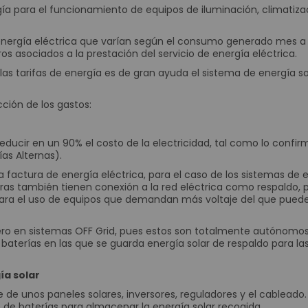
ía para el funcionamiento de equipos de iluminación, climatiza
Periféricos POS
Digitalizador de Firmas
la energía eléctrica que varían según el consumo generado mes a
Cajas Registradoras
 asociados a la prestación del servicio de energía eléctrica.
Llamadores
las tarifas de energía es de gran ayuda el sistema de energía so
Teclados Programables
Lectores de Banda Magnética
ción de los gastos:
Impresoras para Punto de Venta POS
Impresoras Matriz de Punto
ducir en un 90% el costo de la electricidad, tal como lo confir
ías Alternas).
Impresoras para Kioscos y Mecanismos
a factura de energía eléctrica, para el caso de los sistemas de 
Impresoras Térmicas
cturas también tienen conexión a la red eléctrica como respaldo, 
Contadoras y Detectoras de Dinero
 para el uso de equipos que demandan más voltaje del que pued
Contadora Discriminadora y Detectora de Billetes
cero en sistemas OFF Grid, pues estos son totalmente autónomo
Contadora De Monedas
 baterías en las que se guarda energía solar de respaldo para la
Detectores de Billetes
Equipos para punto de venta (POS)
ía solar
Monitores Touch
 de unos paneles solares, inversores, reguladores y el cableado.
 de baterías para almacenar la energía solar recogida.