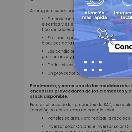
Ahora, para saber cuál es el sistema de energía 
El consumo de energía actual en las ofic
eléctrica y es esencial para definir la cant
tipo de cableado.
El espacio para la ubicación de los panel
bloqueos de la radiación solar, por objetos
Las condiciones de los techos o estructur
gran firmeza y planas.
Definir si vas a necesitar el uso de la en
Un proveedor experto y certificado.
Finalmente, y como una de las medidas más i
encontrar proveedores de los elementos y equ
stock disponible.
Este es el caso de los productos de SAT, los cual
tecnológico del sistema de energía solar:
Paneles solares
. Para realizar la recolecc
Inversor solar ON Grid
e
inversor solar OF
paneles en corriente alterna (AC), lo cual 