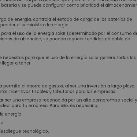
 la batería y se puede configurar como prioridad el almacenamie
Señalización Digital Interactiva
.
Kioscos
arga de energía, controla el estado de carga de las baterías de
Software para punto de venta (POS)
ender el suministro de energía.
Consumo
as para el uso de la energía solar (determinado por el consumo d
ciones de ubicación, se pueden requerir tendidos de cable de
Tablets
Diademas
Cámaras Web
necesitas para que el uso de la energía solar genere todos los
llegar a tener.
Aros de Luz
Discos Duros
Teclados y Mouses
ia permite el ahorro de gastos, al ser una inversión a largo plazo,
Portátiles
ar incentivos fiscales y tributarios para las empresas.
Accesorios
ar ser una empresa reconocida por un alto compromiso social 
ideal para tu empresa. Para ello, es necesario:
Monitores
de energía.
Impresoras
Tabletas Graficas
id.
Productos en Remate
 despliegue tecnológico.