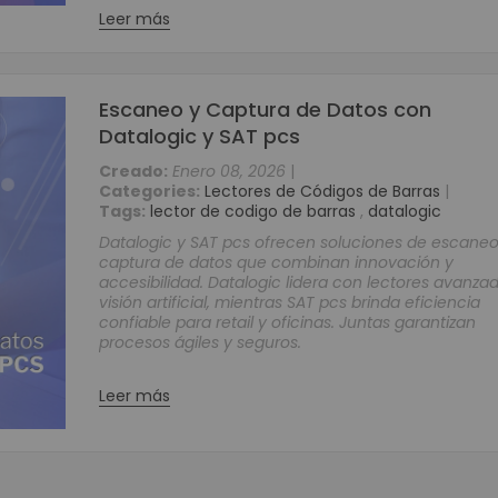
Periféricos POS
Leer más
Digitalizador de Firmas
Cajas Registradoras
Escaneo y Captura de Datos con
Llamadores
Datalogic y SAT pcs
Teclados Programables
Lectores de Banda Magnética
Creado:
Enero 08, 2026
|
Categories:
Lectores de Códigos de Barras
|
Impresoras para Punto de Venta POS
Tags:
lector de codigo de barras
,
datalogic
Impresoras Matriz de Punto
Datalogic y SAT pcs ofrecen soluciones de escaneo
Impresoras para Kioscos y Mecanismos
captura de datos que combinan innovación y
accesibilidad. Datalogic lidera con lectores avanza
Impresoras Térmicas
visión artificial, mientras SAT pcs brinda eficiencia
Contadoras y Detectoras de Dinero
confiable para retail y oficinas. Juntas garantizan
procesos ágiles y seguros.
Contadora Discriminadora y Detectora de Billetes
Contadora De Monedas
Leer más
Detectores de Billetes
Equipos para punto de venta (POS)
Monitores Touch