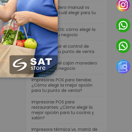
Cajón monedero manual vs
automático: cuál elegir para tu
negocio
Terminales POS: cómo elegir la
mejor para tu negocio
Cómo mejorar el control de
efectivo en tu punto de venta
Cómo elegir el cajón monedero
ideal para tu negocio
Impresoras POS para tiendas:
¿Cómo elegir la mejor opción
para tu punto de venta?
Impresoras POS para
restaurantes: ¿Cómo elegir la
mejor opción para tu cocina y
salón?
Impresora térmica vs. matriz de