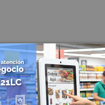
Lector de Código de Barras
Lector de Código de barras de mano
Lector de Código de barras Inalámbricos
Lector de Código de barras de mesa
Lector de Código de barras empotrables
Mini PC
Combos POS
Energía Solar
Controladoras
Paneles Solares
Baterías Solares
Inversores Solares
UPS Solares
Identificación y Marcación
Impresoras de Carnet
Impresoras de Etiquetas
Impresoras de etiquetas para escritorio