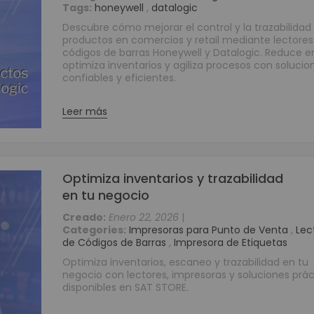
Tags:
honeywell
,
datalogic
Grabadores Análogo - Penta hibrido HD
Descubre cómo mejorar el control y la trazabilidad
Grabadores IP - NVR
productos en comercios y retail mediante lectores
códigos de barras Honeywell y Datalogic. Reduce er
Grabadores Móviles
optimiza inventarios y agiliza procesos con solucio
Circuito cerrado de televisión - Cámaras (CCTV)
confiables y eficientes.
Cámaras Análogas 4 en 1 HD
Cámaras IP
Leer más
Cámaras Móviles
Cámaras PTZ
Cámaras Wifi
Optimiza inventarios y trazabilidad
Accesorios para CCTV
en tu negocio
WIFI
Creado:
Enero 22, 2026
|
Paneles
Categories:
Impresoras para Punto de Venta
,
Lec
Domótica y Automatización
de Códigos de Barras
,
Impresora de Etiquetas
Protección de Energía
Optimiza inventarios, escaneo y trazabilidad en tu
negocio con lectores, impresoras y soluciones prác
Inversores
disponibles en SAT STORE.
UPS