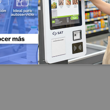
Impresoras de etiquetas industriales
Impresoras de etiquetas semi industriales
Impresoras para Manillas
Accesorios para Impresoras de Etiquetas
Cableado y Conectividad
Cableado Estructurado
Cable UTP Categoría 5
Patch Cord
Cable UTP Categoría 6
Cable UTP Categoría 7
Conectividad Inalámbrica
Access Point
Radio Enlaces
Routers
Switch
Cables Multimedia
Fibra Optica