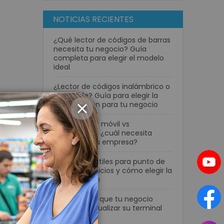
NOTICIAS RECIENTES
¿Qué lector de códigos de barras
necesita tu negocio? Guía
completa para elegir el modelo
ideal
¿Lector de códigos inalámbrico o
con cable? Guía para elegir la
mejor opción para tu negocio
CLOSE
Computador móvil vs
smartphone: ¿cuál necesita
realmente tu empresa?
Pantallas táctiles para punto de
venta: beneficios y cómo elegir la
mejor opción
7 señales de que tu negocio
necesita actualizar su terminal
POS