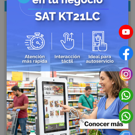
CATEGORÍAS
Bioseguridad en el Trabajo
Accesorios de CCTV
Impresoras para Punto de Venta
Lectores de Códigos de Barras
Cajones Monederos
Contadoras de Dinero
Balanzas
Soluciones Completas POS
Impresora de Etiquetas
Impresoras de Carnets