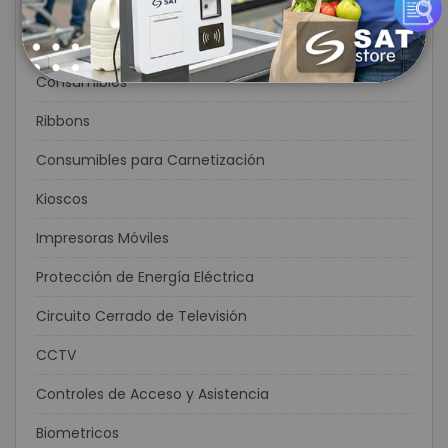
Etiquetas
Flexográfia
Consumibles
Ribbons
Consumibles para Carnetización
Kioscos
Impresoras Móviles
Protección de Energía Eléctrica
Circuito Cerrado de Televisión
CCTV
Controles de Acceso y Asistencia
Biometricos