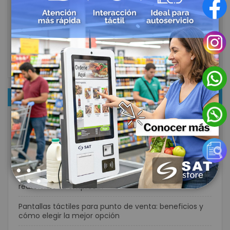
Perifericos POS
Casinos
Sector Textil
Hoteleria
NOTICIAS RECIENTES
¿Qué lector de códigos de barras necesita tu
negocio? Guía completa para elegir el modelo ideal
¿Lector de códigos inalámbrico o con cable? Guía
para elegir la mejor opción para tu negocio
Computador móvil vs smartphone: ¿cuál necesita
realmente tu empresa?
Pantallas táctiles para punto de venta: beneficios y
cómo elegir la mejor opción