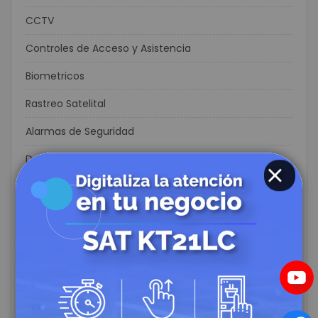
CCTV
Controles de Acceso y Asistencia
Biometricos
Rastreo Satelital
Alarmas de Seguridad
Domótica y Automatización para el Hogar
Cables Redes
CLOSE
Fibra Optica
Redes Inalámbricas
Consumo
Energía Solar