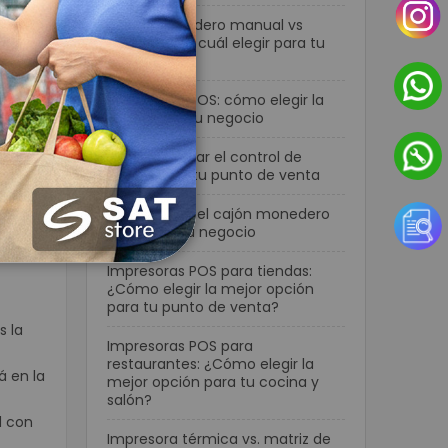
Cajón monedero manual vs
automático: cuál elegir para tu
negocio
e
Terminales POS: cómo elegir la
mejor para tu negocio
gas
Cómo mejorar el control de
efectivo en tu punto de venta
Cómo elegir el cajón monedero
ideal para tu negocio
Impresoras POS para tiendas:
¿Cómo elegir la mejor opción
para tu punto de venta?
s la
Impresoras POS para
restaurantes: ¿Cómo elegir la
á en la
mejor opción para tu cocina y
salón?
d con
Impresora térmica vs. matriz de