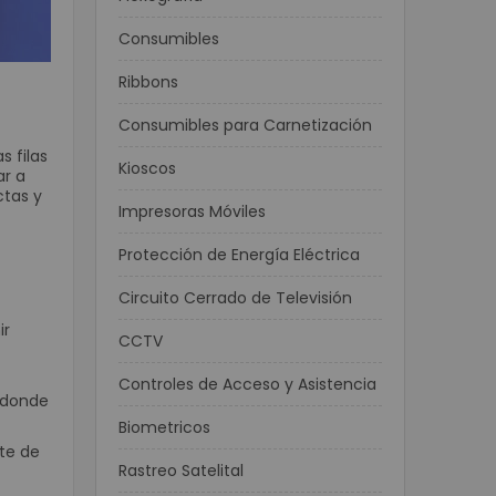
Consumibles
Ribbons
Consumibles para Carnetización
s filas
Kioscos
ar a
ctas y
Impresoras Móviles
Protección de Energía Eléctrica
Circuito Cerrado de Televisión
ir
CCTV
Controles de Acceso y Asistencia
r donde
Biometricos
te de
Rastreo Satelital