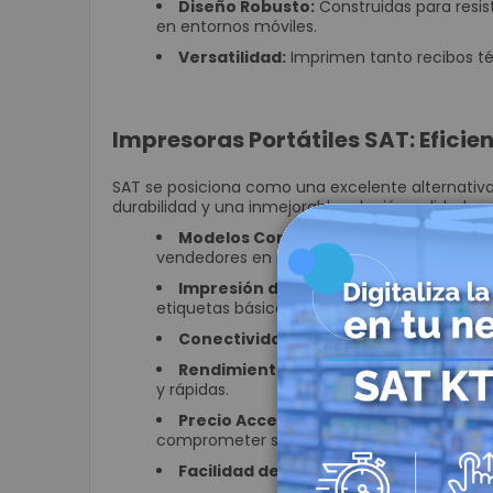
Diseño Robusto:
Construidas para resisti
en entornos móviles.
Versatilidad:
Imprimen tanto recibos té
Impresoras Portátiles SAT: Eficie
SAT se posiciona como una excelente alternativa
durabilidad y una inmejorable relación calidad-pr
Modelos Compactos y Ligeros:
Las imp
vendedores en ruta, técnicos de servicio o 
Impresión de Recibos y Etiquetas:
Cap
etiquetas básicas para productos o activos
Conectividad Práctica:
Suelen incluir
B
Rendimiento Confiable:
Diseñadas para
y rápidas.
Precio Accesible:
Representan una inver
comprometer su presupuesto.
Facilidad de Uso:
Carga de papel sencilla