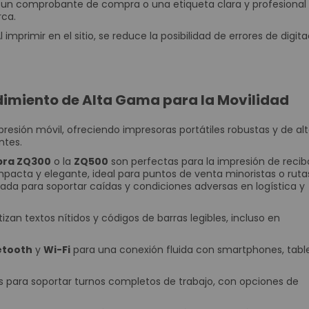
un comprobante de compra o una etiqueta clara y profesional 
Periféricos POS
rca.
Digitalizador de Firmas
l imprimir en el sitio, se reduce la posibilidad de errores de digit
Cajas Registradoras
Llamadores
Teclados Programables
dimiento de Alta Gama para la Movilidad
Lectores de Banda Magnética
Impresoras para Punto de Venta POS
resión móvil, ofreciendo impresoras portátiles robustas y de al
Impresoras Matriz de Punto
ntes.
Impresoras para Kioscos y Mecanismos
bra ZQ300
o la
ZQ500
son perfectas para la impresión de recib
pacta y elegante, ideal para puntos de venta minoristas o ruta
Impresoras Térmicas
eñada para soportar caídas y condiciones adversas en logística y
Contadoras y Detectoras de Dinero
Contadora Discriminadora y Detectora de Billetes
zan textos nítidos y códigos de barras legibles, incluso en
Contadora De Monedas
etooth
y
Wi-Fi
para una conexión fluida con smartphones, table
Detectores de Billetes
Equipos para punto de venta (POS)
 para soportar turnos completos de trabajo, con opciones de
Monitores Touch