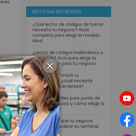
munes
NOTICIAS RECIENTES
¿Qué lector de códigos de barras
necesita tu negocio? Guía
completa para elegir el modelo
ideal
¿Lector de códigos inalámbrico o
con cable? Guía para elegir la
mejor opción para tu negocio
CERRAR
Computador móvil vs
o
smartphone: ¿cuál necesita
realmente tu empresa?
Pantallas táctiles para punto de
claras
venta: beneficios y cómo elegir la
mejor opción
ad sin
7 señales de que tu negocio
necesita actualizar su terminal
POS