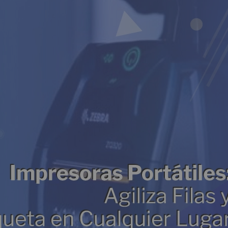
Grabadores Análogo - Penta hibrido HD
Grabadores IP - NVR
Grabadores Móviles
Circuito cerrado de televisión - Cámaras (CCTV)
Cámaras Análogas 4 en 1 HD
Cámaras IP
Cámaras Móviles
Cámaras PTZ
Cámaras Wifi
Accesorios para CCTV
WIFI
Paneles
Domótica y Automatización
Protección de Energía
Inversores
UPS