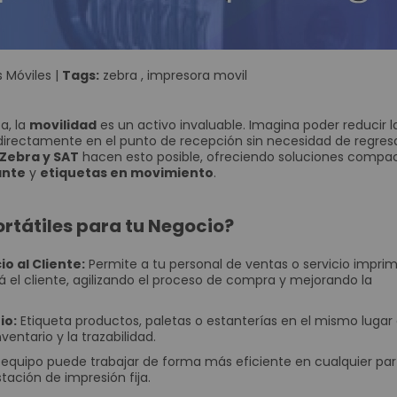
Reguladores
Baterías
Consumibles
 Móviles
|
Tags:
zebra
,
impresora movil
Tarjetas PVC para Carnetización
Etiquetas Adhesivas
Etiquetas Textiles
a, la
movilidad
es un activo invaluable. Imagina poder reducir la
 directamente en el punto de recepción sin necesidad de regres
Rollos de papel
 Zebra y SAT
hacen esto posible, ofreciendo soluciones compa
Ribbons o Cintas
ante
y
etiquetas en movimiento
.
Brazaletes de Identificación
Kits de Limpieza
ortátiles para tu Negocio?
Soluciones Móviles
io al Cliente:
Permite a tu personal de ventas o servicio imprim
Terminales Móviles
 el cliente, agilizando el proceso de compra y mejorando la
Impresoras Portátiles
Punto de Venta POS
io:
Etiqueta productos, paletas o estanterías en el mismo luga
entario y la trazabilidad.
Cajones Monederos
equipo puede trabajar de forma más eficiente en cualquier par
Balanzas
tación de impresión fija.
Pole Display o Visualizador de precios