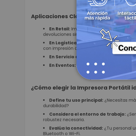
Aplicaciones Clave en tu Operación 
En Retail:
Impresión de recibos de compra
devoluciones sin ir a caja.
En Logística y Almacenes:
Etiquetado d
con impresión de comprobantes.
En Servicio de Campo:
Generación de fa
En Eventos:
Emisión de entradas, ticket
¿Cómo elegir la Impresora Portátil i
Define tu uso principal:
¿Necesitas más
durabilidad?
Considera el entorno de trabajo:
¿Ser
robustez necesaria.
Evalúa la conectividad:
¿Tu personal u
Bluetooth o Wi-Fi.