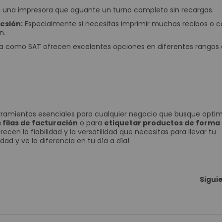
e una impresora que aguante un turno completo sin recargas.
Señalización Digital Interactiva
esión:
Especialmente si necesitas imprimir muchos recibos o c
Kioscos
n.
Software para punto de venta (POS)
a como SAT ofrecen excelentes opciones en diferentes rangos
Consumo
Tablets
Diademas
Cámaras Web
Aros de Luz
ramientas esenciales para cualquier negocio que busque optim
Discos Duros
s filas de facturación
o para
etiquetar productos de forma
Teclados y Mouses
ecen la fiabilidad y la versatilidad que necesitas para llevar tu
idad y ve la diferencia en tu día a día!
Portátiles
Accesorios
Monitores
Sigui
Impresoras
Tabletas Graficas
Productos en Remate