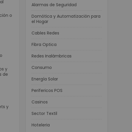
al
Alarmas de Seguridad
ación o
Domótica y Automatización para
el Hogar
Cables Redes
Fibra Optica
to
Redes Inalámbricas
Consumo
os y
s de
Energía Solar
Perifericos POS
Casinos
ts y
Sector Textil
Hoteleria