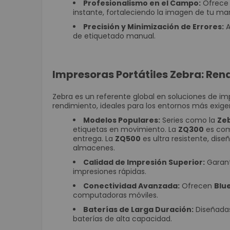
Profesionalismo en el Campo:
Ofrece 
instante, fortaleciendo la imagen de tu ma
Precisión y Minimización de Errores:
A
de etiquetado manual.
Impresoras Portátiles Zebra: Ren
Zebra es un referente global en soluciones de imp
rendimiento, ideales para los entornos más exige
Modelos Populares:
Series como la
Ze
etiquetas en movimiento. La
ZQ300
es com
entrega. La
ZQ500
es ultra resistente, dis
almacenes.
Calidad de Impresión Superior:
Garanti
impresiones rápidas.
Conectividad Avanzada:
Ofrecen
Blu
computadoras móviles.
Baterías de Larga Duración:
Diseñadas
baterías de alta capacidad.