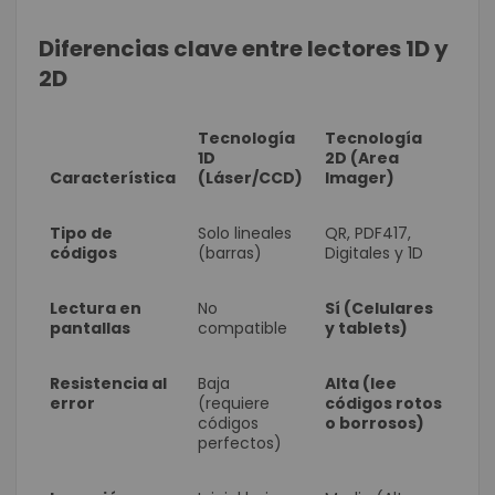
Diferencias clave entre lectores 1D y
2D
Tecnología
Tecnología
1D
2D (Area
Característica
(Láser/CCD)
Imager)
Tipo de
Solo lineales
QR, PDF417,
códigos
(barras)
Digitales y 1D
Lectura en
No
Sí (Celulares
pantallas
compatible
y tablets)
Resistencia al
Baja
Alta (lee
error
(requiere
códigos rotos
códigos
o borrosos)
perfectos)