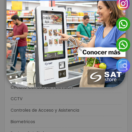
Flexográfia
Consumibles
Ribbons
Consumibles para Carnetización
Kioscos
Impresoras Móviles
Protección de Energía Eléctrica
Circuito Cerrado de Televisión
CCTV
Controles de Acceso y Asistencia
Biometricos