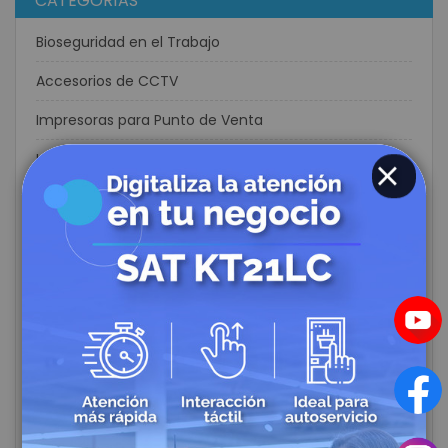
CATEGORÍAS
Bioseguridad en el Trabajo
Accesorios de CCTV
Impresoras para Punto de Venta
Lectores de Códigos de Barras
Cajones Monederos
CLOSE
Contadoras de Dinero
Balanzas
Soluciones Completas POS
Impresora de Etiquetas
Impresoras de Carnets
Etiquetas