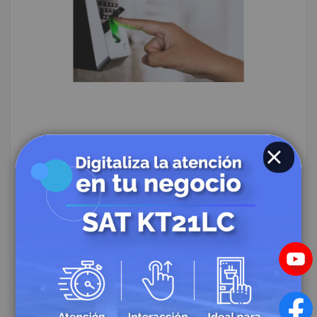
Control de acceso y asistencia
a través de Biometría
CLOSE
Creado:
Junio 01, 2021
|
Categories:
Controles de Acceso y Asistencia
|
Comentarios:
2
|
Tags:
control de acceso
|
Autor:
Dusat Seguridad
El uso de la biometría para el control de acceso y
asistencia en las empresas se ha multiplicado en los
últimos años.
Eficiencia y rentabilidad son las
mayores ventajas de estos sistemas, que
además, se han venido sofisticando y adaptado
a las exigencias particulares de las empresas.