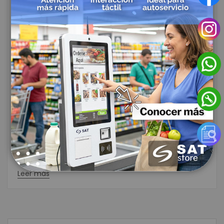
El uso de la biometría es amplio y común. Muchas
actividades que se llevan a cabo diariamente
dependen de ella, por lo que su implementación o
actualización en las empresas es totalmente
transparente para el personal. Incluso, su uso
beneficia tanto a trabajadores como a empleadores.
¿Cómo funciona la biometría en los
controles de acceso y asistencia
empresarial?
En palabras sencillas, la base de la biometría es
convertir una característica única física de cada
persona en una especie de identificador, también
único.
Leer más