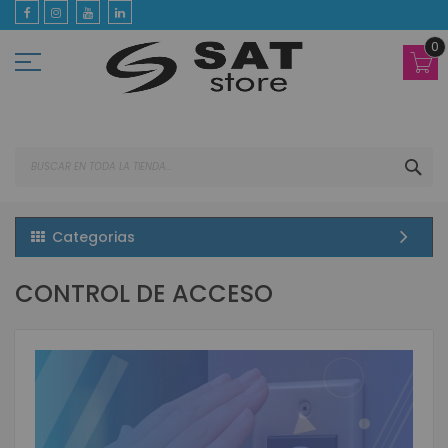
Ir
al
contenido
0
BUS
Categorias
CONTROL DE ACCESO