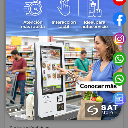
Impresoras Móviles
Protección de Energía Eléctrica
Circuito Cerrado de Televisión
CCTV
Controles de Acceso y Asistencia
Biometricos
Rastreo Satelital
Alarmas de Seguridad
Domótica y Automatización para el Hogar
Cables Redes
Fibra Optica
Redes Inalámbricas