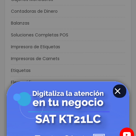
Contadoras de Dinero
Balanzas
Soluciones Completas POS
Impresora de Etiquetas
Impresoras de Carnets
Etiquetas
Flexográfia
Consumibles
CERRAR
Ribbons
Consumibles para Carnetización
Kioscos