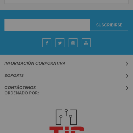
Suscríbase
SUSCRIBIRSE
al
boletín
informativo:
INFORMACIÓN CORPORATIVA
SOPORTE
CONTÁCTENOS
ORDENADO POR: