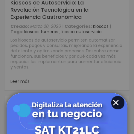
Kioscos de Autoservicio: La
Revolución Tecnológica en la
Experiencia Gastronómica
Creado:
Marzo 20, 2026
|
Categories:
Kioscos
|
Tags:
kioscos turneros
,
kiosco autoservicio
Los kioscos de autoservicio permiten automatizar
pedidos, pagos y consultas, mejorando la experiencia
del cliente y optimizando procesos. Descubre cómo
funcionan, sus beneficios y por qué cada vez más
negocios los implementan para aumentar eficiencia
y ventas.
Leer más
CLOSE