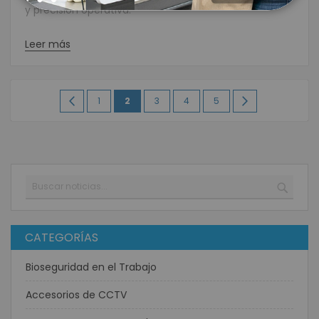
y precisión operativa.
Leer más
Página
Página
Anterior
Página
Estás
Página
Página
Página
Página
Siguiente
1
2
3
4
5
leyendo
la
página
Buscar
BUSC
CATEGORÍAS
Bioseguridad en el Trabajo
Accesorios de CCTV