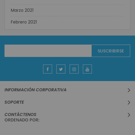
Marzo 2021
Febrero 2021
Suscríbase
SUSCRIBIRSE
al
boletín
informativo:
INFORMACIÓN CORPORATIVA
SOPORTE
CONTÁCTENOS
ORDENADO POR: