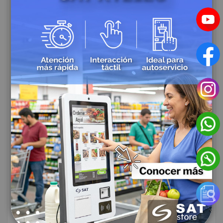
Impresoras POS para
Hospitales: Eficiencia y
Precisión en la Atención al
Paciente
Creado:
Marzo 13, 2026
|
Categories:
Impresoras para Punto de Venta
|
Tags:
impresora pos
Las impresoras POS permiten optimizar procesos
hospitalarios, mejorar la trazabilidad de pacientes y
reducir errores administrativos. Conoce sus
beneficios, aplicaciones y cómo elegir el modelo
ideal para clínicas y hospitales que buscan eficiencia