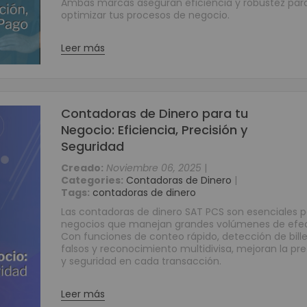
Ambas marcas aseguran eficiencia y robustez par
Reguladores
optimizar tus procesos de negocio.
Baterías
Consumibles
Leer más
Tarjetas PVC para Carnetización
Etiquetas Adhesivas
Etiquetas Textiles
Contadoras de Dinero para tu
Rollos de papel
Negocio: Eficiencia, Precisión y
Ribbons o Cintas
Seguridad
Brazaletes de Identificación
Creado:
Noviembre 06, 2025
|
Kits de Limpieza
Categories:
Contadoras de Dinero
|
Soluciones Móviles
Tags:
contadoras de dinero
Terminales Móviles
Las contadoras de dinero SAT PCS son esenciales 
negocios que manejan grandes volúmenes de efec
Impresoras Portátiles
Con funciones de conteo rápido, detección de bill
Punto de Venta POS
falsos y reconocimiento multidivisa, mejoran la pre
y seguridad en cada transacción.
Cajones Monederos
Balanzas
Leer más
Pole Display o Visualizador de precios