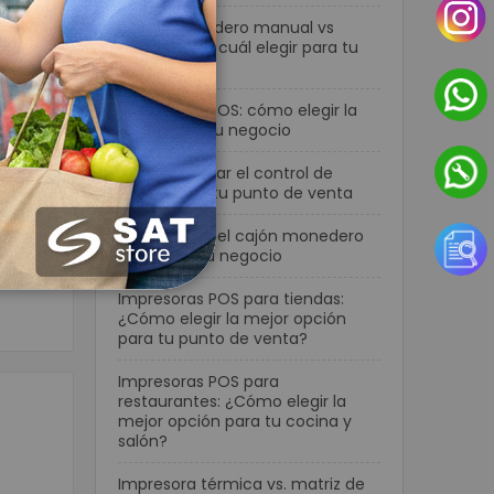
Cajón monedero manual vs
automático: cuál elegir para tu
negocio
|
Terminales POS: cómo elegir la
sivo,
mejor para tu negocio
ir la
Cómo mejorar el control de
efectivo en tu punto de venta
para tu
Cómo elegir el cajón monedero
ideal para tu negocio
Impresoras POS para tiendas:
¿Cómo elegir la mejor opción
para tu punto de venta?
Impresoras POS para
restaurantes: ¿Cómo elegir la
mejor opción para tu cocina y
salón?
Impresora térmica vs. matriz de