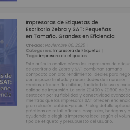
Periféricos POS
Digitalizador de Firmas
Cajas Registradoras
Impresoras de Etiquetas de
Escritorio Zebra y SAT: Pequeñas
Llamadores
en Tamaño, Grandes en Eficiencia
Teclados Programables
Lectores de Banda Magnética
Creado:
Noviembre 06, 2025
|
Categories:
Impresora de Etiquetas
|
Impresoras para Punto de Venta POS
Tags:
impresora de etiquetas
Impresoras Matriz de Punto
Este artículo analiza cómo las impresoras de etiqu
Impresoras para Kioscos y Mecanismos
de escritorio de Zebra y SAT combinan tamaño
compacto con alto rendimiento. Ideales para nego
Impresoras Térmicas
con espacio limitado y necesidades de impresión
Contadoras y Detectoras de Dinero
medias, ofrecen flexibilidad, facilidad de uso y exc
calidad de impresión. La serie ZD400 y ZD600 de Z
Contadora Discriminadora y Detectora de Billetes
destacan por su fiabilidad y conectividad avanzada
Contadora De Monedas
mientras que las impresoras SAT ofrecen eficienci
gran relación calidad-precio. El blog detalla aplica
Detectores de Billetes
prácticas en retail, oficinas, hospitales, bodegas y 
Equipos para punto de venta (POS)
ayudando a elegir la impresora ideal según el volu
tipo de etiqueta y presupuesto del usuario.
Monitores Touch