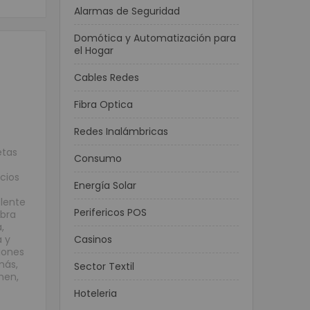
Alarmas de Seguridad
Domótica y Automatización para
el Hogar
Cables Redes
Fibra Optica
Redes Inalámbricas
etas
Consumo
cios
Energía Solar
elente
Perifericos POS
ebra
,
a y
Casinos
ciones
más,
Sector Textil
men,
Hoteleria