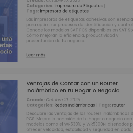
Creado:
Octubre 10, 2025
|
Categories:
Impresora de Etiquetas
|
Señalización Digital Interactiva
Tags:
impresora de etiquetas
Kioscos
Las impresoras de etiquetas adhesivas son esencia
Software para punto de venta (POS)
para optimizar procesos de identificación y control
Conoce los modelos SAT PCS disponibles en SAT St
Consumo
cómo mejoran la eficiencia, productividad y
Tablets
presentación de tu negocio.
Diademas
Leer más
Cámaras Web
Aros de Luz
Discos Duros
Teclados y Mouses
Ventajas de Contar con un Router
Portátiles
Inalámbrico en tu Hogar o Negocio
Accesorios
Creado:
Octubre 10, 2025
|
Monitores
Categories:
Redes Inalámbricas
|
Tags:
router
Impresoras
Descubre las ventajas de los routers inalámbricos 
PCS. Mejora la conexión de tu hogar o negocio con
Tabletas Graficas
modelos como el WR5301B y WR5300N, diseñados p
Productos en Remate
ofrecer velocidad, estabilidad y seguridad en cada