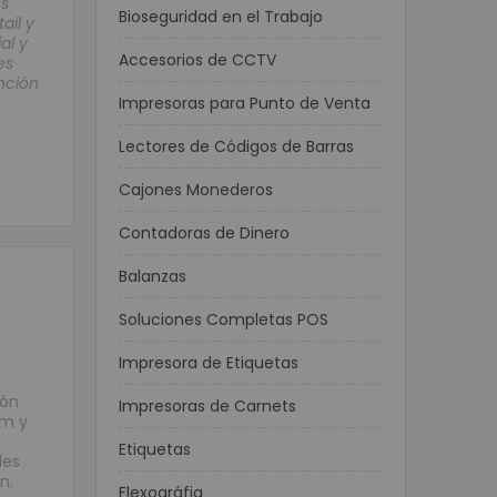
es
Bioseguridad en el Trabajo
ail y
al y
Accesorios de CCTV
es
nción
Impresoras para Punto de Venta
Lectores de Códigos de Barras
Cajones Monederos
Contadoras de Dinero
Balanzas
Soluciones Completas POS
Impresora de Etiquetas
ión
Impresoras de Carnets
um y
Etiquetas
les
n.
Flexográfia