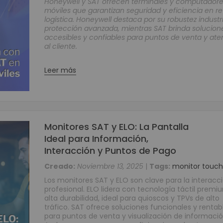
Honeywell y SAT ofrecen terminales y computador
móviles que garantizan seguridad y eficiencia en ret
Grabadores Análogo - Penta hibrido HD
logística. Honeywell destaca por su robustez industri
Grabadores IP - NVR
protección avanzada, mientras SAT brinda solucion
accesibles y confiables para puntos de venta y ate
Grabadores Móviles
al cliente.
Circuito cerrado de televisión - Cámaras (CCTV)
Cámaras Análogas 4 en 1 HD
Leer más
Cámaras IP
Cámaras Móviles
Cámaras PTZ
Cámaras Wifi
Monitores SAT y ELO: La Pantalla
Accesorios para CCTV
Ideal para Información,
WIFI
Interacción y Puntos de Pago
Paneles
Creado:
Noviembre 13, 2025
|
Tags:
monitor touch
Domótica y Automatización
Los monitores SAT y ELO son clave para la interacc
Protección de Energía
profesional. ELO lidera con tecnología táctil premi
alta durabilidad, ideal para quioscos y TPVs de alto
Inversores
tráfico. SAT ofrece soluciones funcionales y rentab
UPS
para puntos de venta y visualización de informació