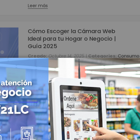
Lector de Código de Barras
Leer más
Lector de Código de barras de mano
Lector de Código de barras Inalámbricos
Lector de Código de barras de mesa
Cómo Escoger la Cámara Web
Lector de Código de barras empotrables
Ideal para tu Hogar o Negocio |
Mini PC
Guía 2025
Combos POS
Creado:
Octubre 14, 2025
|
Categories:
Consumo
Energía Solar
Descubre cómo elegir la cámara web ideal para tu
Controladoras
u oficina. Conoce las cámaras SAT PCS X10, X11 y X1
resoluciones HD y Full HD, micrófono integrado y di
Paneles Solares
Plug & Play. Mejora tu comunicación con la mejor c
Baterías Solares
de imagen.
Inversores Solares
UPS Solares
Leer más
Identificación y Marcación
Impresoras de Carnet
Impresoras de Etiquetas
Impresoras de etiquetas para escritorio