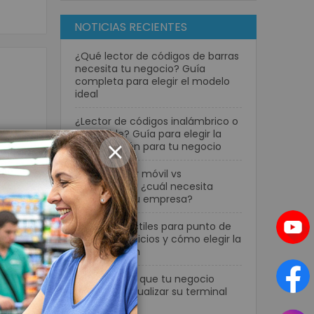
NOTICIAS RECIENTES
¿Qué lector de códigos de barras
necesita tu negocio? Guía
completa para elegir el modelo
ideal
¿Lector de códigos inalámbrico o
con cable? Guía para elegir la
 hogar
mejor opción para tu negocio
CLOSE
3, con
seño
Computador móvil vs
alidad
smartphone: ¿cuál necesita
realmente tu empresa?
Pantallas táctiles para punto de
venta: beneficios y cómo elegir la
mejor opción
7 señales de que tu negocio
necesita actualizar su terminal
POS